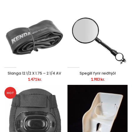
Slanga 12 1/2 X 1.75 – 2 1/4 AV
Spegill fyrir reiðhjól
1.471
kr.
1.983
kr.
HOT