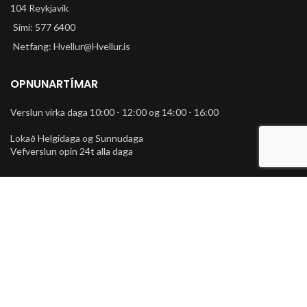
104 Reykjavík
Sími: 577 6400
Netfang: Hvellur@Hvellur.is
OPNUNARTÍMAR
Verslun virka daga 10:00 - 12:00 og 14:00 - 16:00
Lokað Helgidaga og Sunnudaga
Vefverslun opin 24t alla daga
FYRIRTÆKIÐ
Um Hvell
Starfsfólk
Hafa samband
ÞJÓNUSTA