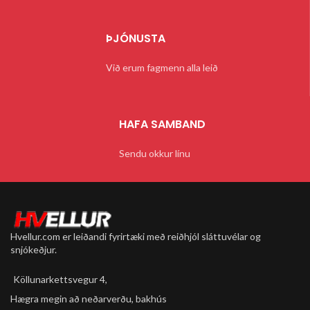
ÞJÓNUSTA
Við erum fagmenn alla leið
HAFA SAMBAND
Sendu okkur línu
Hvellur.com er leiðandi fyrirtæki með reiðhjól sláttuvélar og
snjókeðjur.
Köllunarkettsvegur 4,
Hægra megin að neðarverðu, bakhús