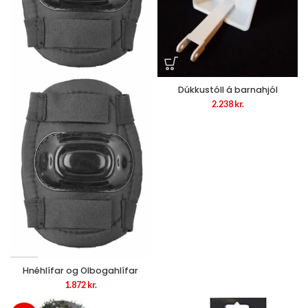
Dúkkustóll á barnahjól
2.238
kr.
Hnéhlífar og Olbogahlífar
1.872
kr.