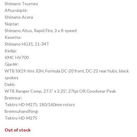
Shimano Tourney
Afturskiptir:
Shimano Acera
Skiptar:
Shimano Altus, Rapid Fire, 3 x 8-speed
Kasetta:
Shimano HG31, 11-34T
Keðja:
KMC HV700
Gjarðir:
WTB SX19 rims 32H, Formula DC-20 front, DC-22 rear hubs, black
spokes
Dekk:
WTB Ranger Comp, 27.5” x 2.25”, 27tpi OR Goodyear Peak
Bremsur:
Tektro HD-M275, 180/160mm rotors
Bremsuhandföng:
Tektro HD-M275
Out of stock