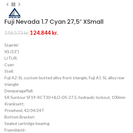
Fuji Nevada 1.7 Cyan 27,5″ XSmall
Original
Current
124.844
kr.
146.573
kr.
price
price
was:
is:
Stærðir:
146.573 kr..
124.844 kr..
XS (13”)
LITUR:
Cyan
Stell:
Fuji A2-SL custom-butted alloy front triangle, Fuji A1-SL alloy rear
triangle
Demparagaffall:
SR Suntour SF19-XCT30-HLO-DS-27.5, hydraulic lockout, 100mm
Kranksett:
Prowheel, 42/34/24T
Bottom Bracket:
Sealed cartridge bearing
Framskiptir: