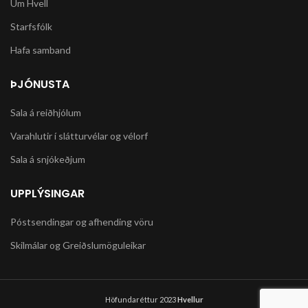
Um Hvell
Aldur 6-8 ára.
Starfsfólk
Hafa samband
ÞJÓNUSTA
Sala á reiðhjólum
Varahlutir í slátturvélar og vélorf
Sala á snjókeðjum
UPPLÝSINGAR
Póstsendingar og afhending vöru
Skilmálar og Greiðslumöguleikar
Höfundaréttur 2023
Hvellur