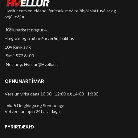
Bottom Bracket:
Water-sealed, Loose ball
V - bremsur
Hvellur.com er leiðandi fyrirtæki með reiðhjól sláttuvélar og
Afturskiptir:
snjókeðjur.
Shimano Tourney 6g
Shifters:
Köllunarkettsvegur 4,
Shimano Tourney Revo, 1 x 6
Kasetta:
Hægra megin að neðarverðu, bakhús
Shimano freewheel, 14-28T
104 Reykjavík
Keðja:
KMC HV500
Sími: 577 6400
Wheelset:
Netfang: Hvellur@Hvellur.is
Fuji Aluminum rims, Fuji 32H
hubs, black spokes
Dekk:
OPNUNARTÍMAR
Kenda Small Block Eight, 20” x
2.1”, 30tpi
Verslun virka daga 10:00 - 12:00 og 14:00 - 16:00
Stýrisstammi:
Fuji, Steel, 1 1/8” quill, 15 rise
Lokað Helgidaga og Sunnudaga
Hnakkur:
Vefverslun opin 24t alla daga
Selle Royal
Standari
Flottur litur Blátt
FYRIRTÆKIÐ
Lágt stell 10"