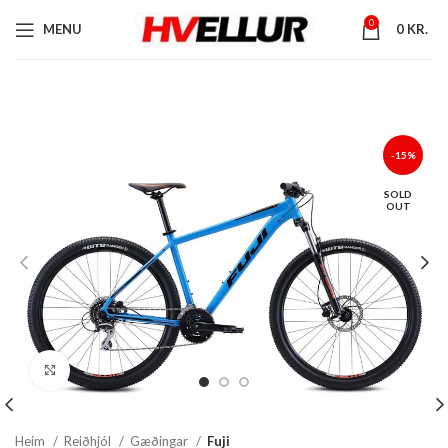
0
MENU
0
KR.
-15%
SOLD
OUT
Stækka mynd
Heim
Reiðhjól
Gæðingar
Fuji