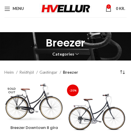
0
MENU
0
KR.
Breezer
Categories
Heim
Reiðhjól
Gæðingar
Breezer
SOLD
-20%
OUT
Breezer Downtown 8 gíra