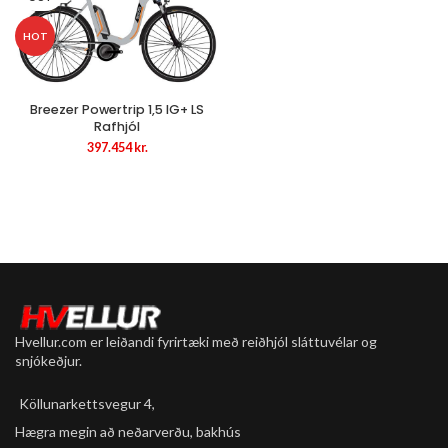
HOT
Breezer Powertrip 1,5 IG+ LS
Rafhjól
397.454
kr.
Hvellur.com er leiðandi fyrirtæki með reiðhjól sláttuvélar og
snjókeðjur.
Köllunarkettsvegur 4,
Hægra megin að neðarverðu, bakhús