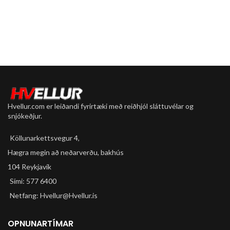
Hvellur.com er leiðandi fyrirtæki með reiðhjól sláttuvélar og
snjókeðjur.
Köllunarkettsvegur 4,
Hægra megin að neðarverðu, bakhús
104 Reykjavík
Sími: 577 6400
Netfang: Hvellur@Hvellur.is
OPNUNARTÍMAR