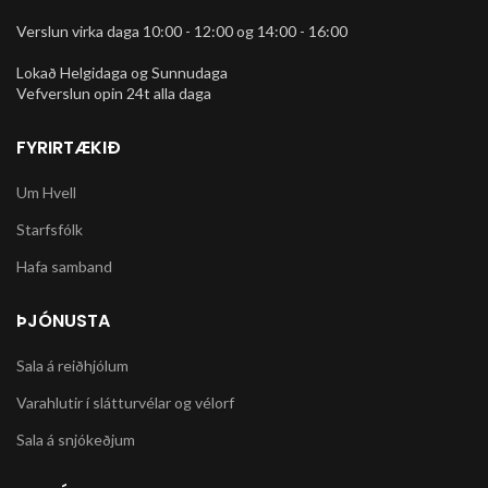
Verslun virka daga 10:00 - 12:00 og 14:00 - 16:00
Lokað Helgidaga og Sunnudaga
Vefverslun opin 24t alla daga
FYRIRTÆKIÐ
Um Hvell
Starfsfólk
Hafa samband
ÞJÓNUSTA
Sala á reiðhjólum
Varahlutir í slátturvélar og vélorf
Sala á snjókeðjum