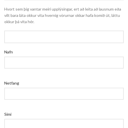
Hvort sem þig vantar meiri upplýsingar, ert að leita að lausnum eða
vilt bara láta okkur vita hvernig vörurnar okkar hafa komið út, láttu
okkur þá vita hér.
Nafn
Netfang
Sími