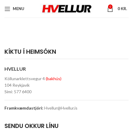
0
MENU
0
KR.
KÍKTU Í HEIMSÓKN
HVELLUR
Köllunarklettsvegur 4
(bakhús)
104 Reykjavík
Sími: 577 6400
Framkvæmdastjóri:
Hvellur@Hvellur.is
SENDU OKKUR LÍNU