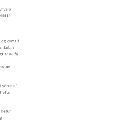
Ef vara
ki til
, og koma á
áætlaðan
t er að fá
eða um
ð vöruna í
 eftir
i hefur
og