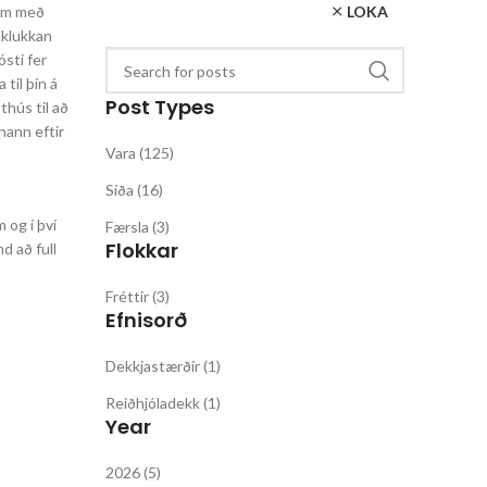
LOKA
eim með
r klukkan
ósti fer
til þín á
Post Types
thús til að
hann eftir
Vara (125)
Síða (16)
 og í því
Færsla (3)
Flokkar
d að full
Fréttir (3)
Efnisorð
Dekkjastærðir (1)
Reiðhjóladekk (1)
Year
2026 (5)