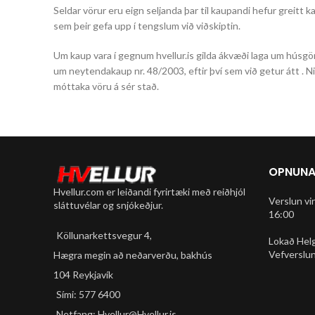
Seldar vörur eru eign seljanda þar til kaupandi hefur greitt k
sem þeir gefa upp í tengslum við viðskiptin.
Um kaup vara í gegnum hvellur.is gilda ákvæði laga um húsgö
um neytendakaup nr. 48/2003, eftir því sem við getur átt . N
móttaka vöru á sér stað.
OPNUNA
Hvellur.com er leiðandi fyrirtæki með reiðhjól
Verslun vi
sláttuvélar og snjókeðjur.
16:00
Köllunarkettsvegur 4,
Lokað Hel
Vefverslun
Hægra megin að neðarverðu, bakhús
104 Reykjavík
Sími: 577 6400
Netfang: Hvellur@Hvellur.is