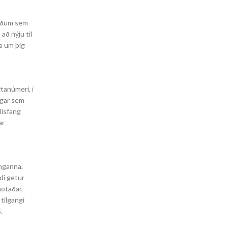
efðum sem
að nýju til
ga um þig
tanúmeri, í
ngar sem
lisfang
ar
inganna,
di getur
notaðar,
tilgangi
.