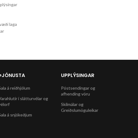
pplýsingar
væði laga
gar
ÞJÓNUSTA
UPPLÝSINGAR
Sala á reiðhjólum
Póstsendingar og
afhending vöru
Varahlutir í slátturvélar og
vélorf
Skilmálar og
Greiðslumöguleikar
Sala á snjókeðjum