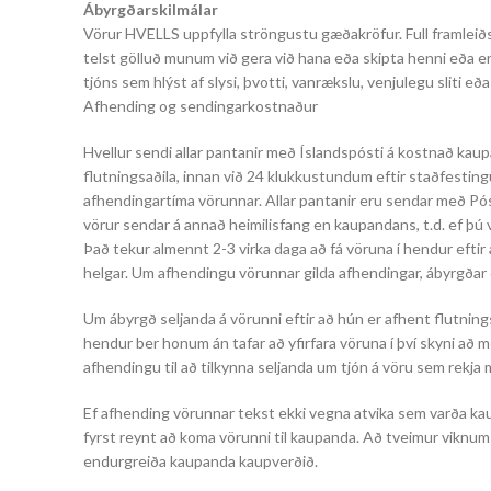
Ábyrgðarskilmálar
Vörur HVELLS uppfylla ströngustu gæðakröfur. Full framleiðsl
telst gölluð munum við gera við hana eða skipta henni eða end
tjóns sem hlýst af slysi, þvotti, vanrækslu, venjulegu sliti e
Afhending og sendingarkostnaður
Hvellur sendi allar pantanir með Íslandspósti á kostnað kau
flutningsaðila, innan við 24 klukkustundum eftir staðfesting
afhendingartíma vörunnar. Allar pantanir eru sendar með P
vörur sendar á annað heimilisfang en kaupandans, t.d. ef þú v
Það tekur almennt 2-3 virka daga að fá vöruna í hendur eftir
helgar. Um afhendingu vörunnar gilda afhendingar, ábyrgðar 
Um ábyrgð seljanda á vörunni eftir að hún er afhent flutnings
hendur ber honum án tafar að yfirfara vöruna í því skyni að 
afhendingu til að tilkynna seljanda um tjón á vöru sem rekja m
Ef afhending vörunnar tekst ekki vegna atvika sem varða kaup
fyrst reynt að koma vörunni til kaupanda. Að tveimur viknum l
endurgreiða kaupanda kaupverðið.