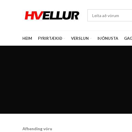
HEIM
FYRIRTÆKIÐ
VERSLUN
ÞJÓNUSTA
GAG
Afhending vöru