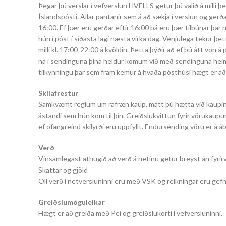
Þegar þú verslar í vefverslun HVELLS getur þú valið á milli
Íslandspósti. Allar pantanir sem á að sækja í verslun og gerða
16:00. Ef þær eru gerðar eftir 16:00 þá eru þær tilbúnar þar 
hún í póst í síðasta lagi næsta virka dag. Venjulega tekur þet
milli kl. 17:00-22:00 á kvöldin. Þetta þýðir að ef þú átt von 
ná í sendinguna þína heldur komum við með sendinguna heim t
tilkynningu þar sem fram kemur á hvaða pósthúsi hægt er að
Skilafrestur
Samkvæmt reglum um rafræn kaup, mátt þú hætta við kaupin i
ástandi sem hún kom til þín. Greiðslukvittun fyrir vörukaupu
ef ofangreind skilyrði eru uppfyllt. Endursending vöru er á
Verð
Vinsamlegast athugið að verð á netinu getur breyst án fyrirv
Skattar og gjöld
Öll verð í netversluninni eru með VSK og reikningar eru gef
Greiðslumöguleikar
Hægt er að greiða með Pei og greiðslukorti í vefversluninni.