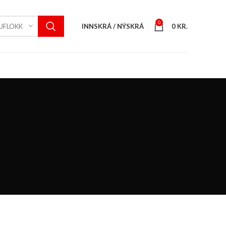
0
INNSKRÁ / NÝSKRÁ
0
KR.
UFLOKK