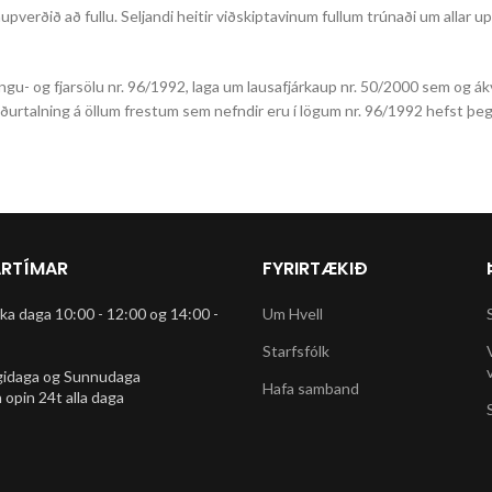
aupverðið að fullu. Seljandi heitir viðskiptavinum fullum trúnaði um allar u
ngu- og fjarsölu nr. 96/1992, laga um lausafjárkaup nr. 50/2000 sem og ák
iðurtalning á öllum frestum sem nefndir eru í lögum nr. 96/1992 hefst þe
RTÍMAR
FYRIRTÆKIÐ
rka daga 10:00 - 12:00 og 14:00 -
Um Hvell
Starfsfólk
gidaga og Sunnudaga
Hafa samband
 opin 24t alla daga