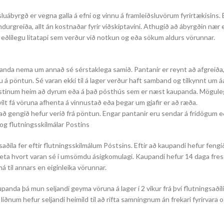
uábyrgð er vegna galla á efni og vinnu á framleiðsluvörum fyrirtækisins. 
urgreiða, allt án kostnaðar fyrir viðskiptavini. Athugið að ábyrgðin nær ek
ða eðlilegu litatapi sem verður við notkun og eða sökum aldurs vörunnar.
panda nema um annað sé sérstaklega samið. Pantanir er reynt að afgreiða
u á pöntun. Sé varan ekki til á lager verður haft samband og tilkynnt um 
óstinum heim að dyrum eða á það pósthús sem er næst kaupanda. Möguleg
ilt fá vöruna afhenta á vinnustað eða þegar um gjafir er að ræða.
 að gengið hefur verið frá pöntun. Engar pantanir eru sendar á frídögum 
og flutningsskilmálar Postins
aðila fer eftir flutningsskilmálum Póstsins. Eftir að kaupandi hefur fengi
meta hvort varan sé í umsömdu ásigkomulagi. Kaupandi hefur 14 daga frest
á til annars en eiginleika vörunnar.
anda þá mun seljandi geyma vöruna á lager í 2 vikur frá því flutningsaðil
iðnum hefur seljandi heimild til að rifta samningnum án frekari fyrirvara 