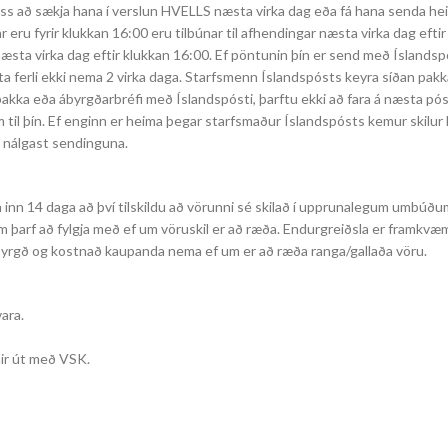
 þess að sækja hana í verslun HVELLS næsta virka dag eða fá hana senda h
r eru fyrir klukkan 16:00 eru tilbúnar til afhendingar næsta virka dag efti
næsta virka dag eftir klukkan 16:00. Ef pöntunin þín er send með Íslandsp
ta ferli ekki nema 2 virka daga. Starfsmenn Íslandspósts keyra síðan pakka 
á pakka eða ábyrgðarbréfi með Íslandspósti, þarftu ekki að fara á næsta pós
il þín. Ef enginn er heima þegar starfsmaður Íslandspósts kemur skilur 
 nálgast sendinguna.
nn 14 daga að því tilskildu að vörunni sé skilað í upprunalegum umbúðum
m þarf að fylgja með ef um vöruskil er að ræða. Endurgreiðsla er framkvæm
 ábyrgð og kostnað kaupanda nema ef um er að ræða ranga/gallaða vöru.
ara.
nir út með VSK.