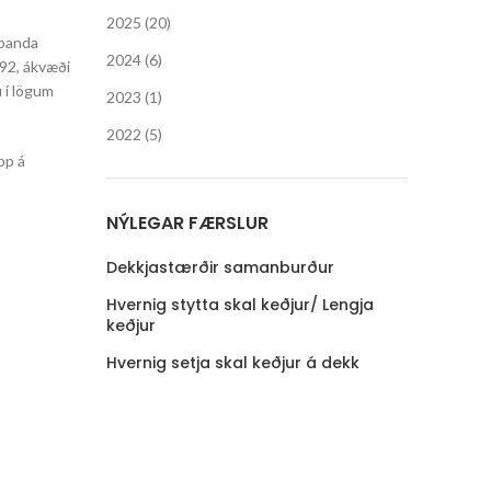
2025 (20)
upanda
2024 (6)
992, ákvæði
u í lögum
2023 (1)
2022 (5)
pp á
NÝLEGAR FÆRSLUR
Dekkjastærðir samanburður
Hvernig stytta skal keðjur/ Lengja
keðjur
Hvernig setja skal keðjur á dekk