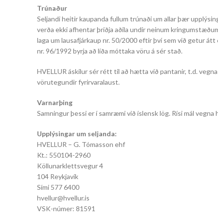
Trúnaður
Seljandi heitir kaupanda fullum trúnaði um allar þær upplýsi
verða ekki afhentar þriðja aðila undir neinum kringumstæðum
laga um lausafjárkaup nr. 50/2000 eftir því sem við getur átt
nr. 96/1992 byrja að líða móttaka vöru á sér stað.
HVELLUR áskilur sér rétt til að hætta við pantanir, t.d. veg
vörutegundir fyrirvaralaust.
Varnarþing
Samningur þessi er í samræmi við íslensk lög. Rísi mál vegna 
Upplýsingar um seljanda:
HVELLUR – G. Tómasson ehf
Kt.: 550104-2960
Köllunarklettsvegur 4
104 Reykjavík
Sími 577 6400
hvellur@hvellur.is
VSK-númer: 81591