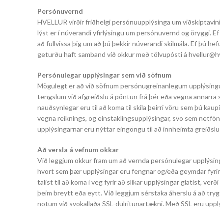
Persónuvernd
HVELLUR virðir friðhelgi persónuupplýsinga um viðskiptavin
lýst er í núverandi yfirlýsingu um persónuvernd og öryggi. Ef
að fullvissa þig um að þú þekkir núverandi skilmála. Ef þú h
geturðu haft samband við okkur með tölvupósti á hvellur@h
Persónulegar upplýsingar sem við söfnum
Mögulegt er að við söfnum persónugreinanlegum upplýsingum 
tengslum við afgreiðslu á pöntun frá þér eða vegna annarra
nauðsynlegar eru til að koma til skila þeirri vöru sem þú kau
vegna reiknings, og einstaklingsupplýsingar, svo sem netfö
upplýsingarnar eru nýttar eingöngu til að innheimta greiðslu 
Að versla á vefnum okkar
Við leggjum okkur fram um að vernda persónulegar upplýsinga
hvort sem þær upplýsingar eru fengnar og/eða geymdar fyrir 
talist til að koma í veg fyrir að slíkar upplýsingar glatist, ve
þeim breytt eða eytt. Við leggjum sérstaka áherslu á að tryg
notum við svokallaða SSL-dulritunartækni. Með SSL eru upplýs