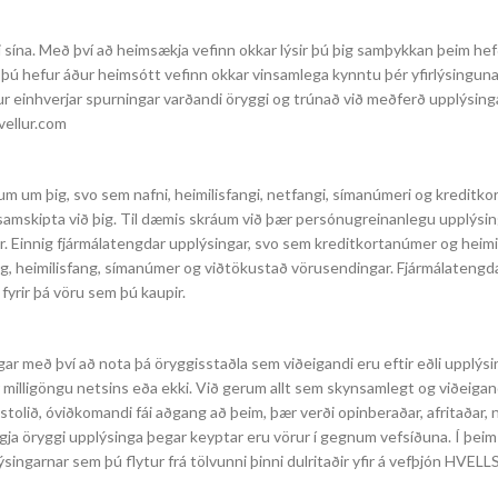
i sína. Með því að heimsækja vefinn okkar lýsir þú þig samþykkan þeim h
 þú hefur áður heimsótt vefinn okkar vinsamlega kynntu þér yfirlýsinguna 
efur einhverjar spurningar varðandi öryggi og trúnað við meðferð upplýsin
vellur.com
um þig, svo sem nafni, heimilisfangi, netfangi, símanúmeri og kreditkor
 samskipta við þig. Til dæmis skráum við þær persónugreinanlegu upplýsi
pir. Einnig fjármálatengdar upplýsingar, svo sem kreditkortanúmer og heimi
ng, heimilisfang, símanúmer og viðtökustað vörusendingar. Fjármálatengd
fyrir þá vöru sem þú kaupir.
r með því að nota þá öryggisstaðla sem viðeigandi eru eftir eðli upplýs
milligöngu netsins eða ekki. Við gerum allt sem skynsamlegt og viðeigan
rði stolið, óviðkomandi fái aðgang að þeim, þær verði opinberaðar, afritaðar, 
gja öryggi upplýsinga þegar keyptar eru vörur í gegnum vefsíðuna. Í þeim 
ingarnar sem þú flytur frá tölvunni þinni dulritaðir yfir á vefþjón HVELLS