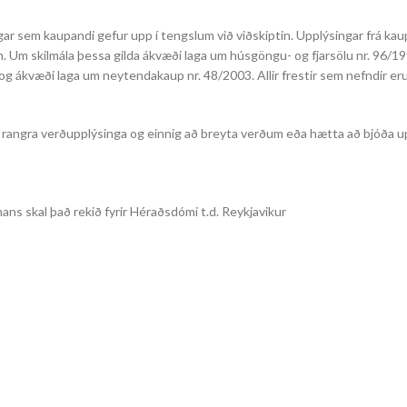
ngar sem kaupandi gefur upp í tengslum við viðskiptin. Upplýsingar frá ka
. Um skilmála þessa gilda ákvæði laga um húsgöngu- og fjarsölu nr. 96/1
 og ákvæði laga um neytendakaup nr. 48/2003. Allir frestir sem nefndir er
na rangra verðupplýsinga og einnig að breyta verðum eða hætta að bjóða u
hans skal það rekið fyrir Héraðsdómi t.d. Reykjavikur