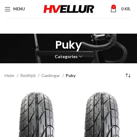
0
MENU
0
KR.
Puky
Categories
Heim
Reiðhjól
Gæðingar
Puky