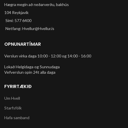
Hægra megin að neðarverðu, bakhús
104 Reykjavík
Sími: 577 6400
Netfang: Hvellur@Hvellur.is
OPNUNARTÍMAR
Verslun virka daga 10:00 - 12:00 og 14:00 - 16:00
Lokað Helgidaga og Sunnudaga
Vefverslun opin 24t alla daga
FYRIRTÆKIÐ
Um Hvell
Starfsfólk
Hafa samband