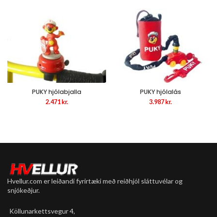
price
price
price
price
was:
is:
was:
is:
65.789 kr..
39.473 kr..
17.721 kr..
10.633 kr..
PUKY hjólabjalla
PUKY hjólalás
2.471
kr.
3.987
kr.
Hvellur.com er leiðandi fyrirtæki með reiðhjól sláttuvélar og
snjókeðjur.
Köllunarkettsvegur 4,