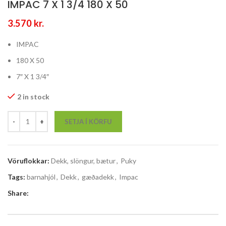
IMPAC 7 X 1 3/4 180 X 50
3.570
kr.
IMPAC
180 X 50
7″ X 1 3/4″
2 in stock
SETJA Í KÖRFU
Vöruflokkar:
Dekk, slöngur, bætur
,
Puky
Tags:
barnahjól
,
Dekk
,
gæðadekk
,
Impac
Share: