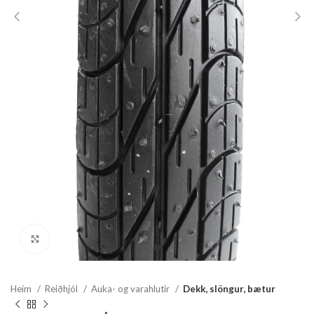
Stækka mynd
Heim
Reiðhjól
Auka- og varahlutir
Dekk, slöngur, bætur