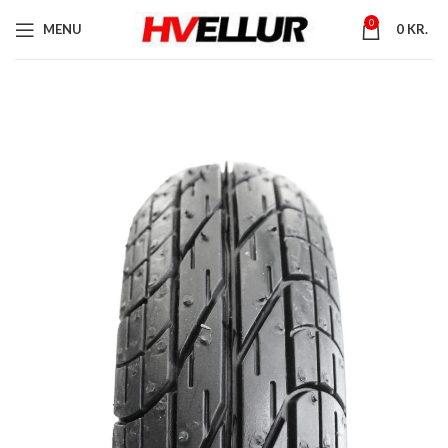
0
MENU
0
KR.