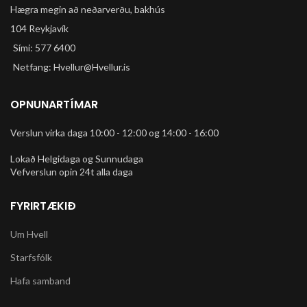
Hægra megin að neðarverðu, bakhús
104 Reykjavík
Sími: 577 6400
Netfang: Hvellur@Hvellur.is
OPNUNARTÍMAR
Verslun virka daga 10:00 - 12:00 og 14:00 - 16:00
Lokað Helgidaga og Sunnudaga
Vefverslun opin 24t alla daga
FYRIRTÆKIÐ
Um Hvell
Starfsfólk
Hafa samband