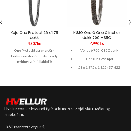
Kujo One Protect 26 x 1,75
KUJO One O One Clincher
dekk
dekk 700 – 35C
4.507
kr.
4.990
kr.
One Proteckt sprengivörn
Vönduð 700 X 35C dekk
Endurskinsborði E -bike ready
Gengur á 29" hjól
Bylting fyrir fjallahjólið
28 x 1.375 x 1.625 / 37-622
Hvellur.com er leiðandi fyrirtæki með reiðhjól sláttuvélar og
snjókeðjur.
Köllunarkettsvegur 4,