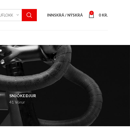
0
INNSKRÁ / NÝSKRÁ
0
KR.
UFLOKK
F
SNJÓKEÐJUR
41 Vörur