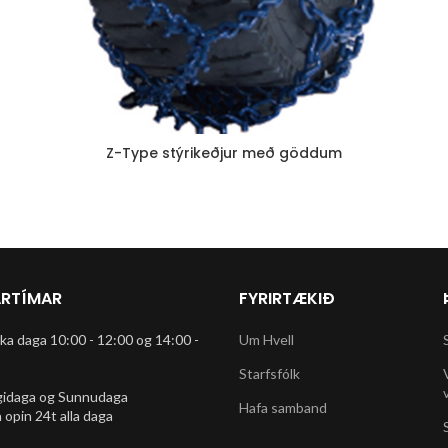
Z-Type stýrikeðjur með göddum
RTÍMAR
FYRIRTÆKIÐ
rka daga 10:00 - 12:00 og 14:00 -
Um Hvell
Starfsfólk
gidaga og Sunnudaga
Hafa samband
 opin 24t alla daga