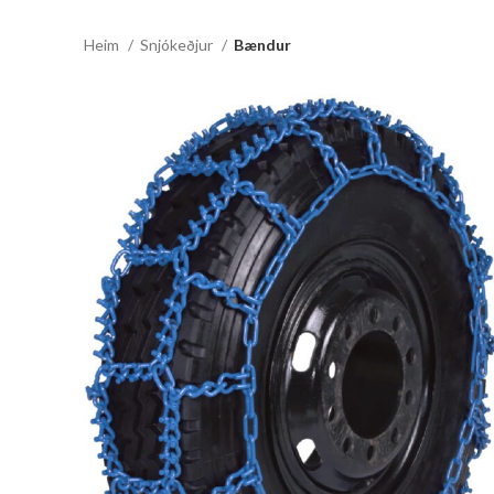
Heim
Snjókeðjur
Bændur