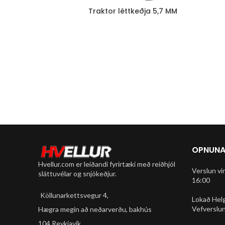
Traktor léttkeðja 5,7 MM
OPNUNA
Hvellur.com er leiðandi fyrirtæki með reiðhjól
Verslun vi
sláttuvélar og snjókeðjur.
16:00
Köllunarkettsvegur 4,
Lokað Hel
Vefverslun
Hægra megin að neðarverðu, bakhús
104 Reykjavík