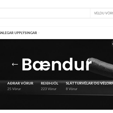
VELDU VÖR
NLEGAR UPPLÝSINGAR
Bændur
AÐRAR VÖRUR
REIÐHJÓL
SLÁTTURVÉLAR OG VÉLOR
25 Vörur
223 Vörur
8 Vörur