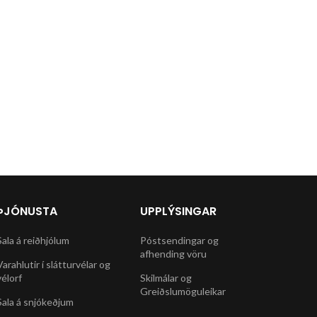
ÞJÓNUSTA
UPPLÝSINGAR
Sala á reiðhjólum
Póstsendingar og
afhending vöru
Varahlutir í slátturvélar og
vélorf
Skilmálar og
Greiðslumöguleikar
Sala á snjókeðjum