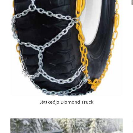
Léttkeðja Diamond Truck