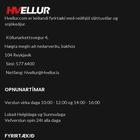
Hvellur.com er leiðandi fyrirtæki með reiðhjól sláttuvélar og
snjókeðjur.
Köllunarkettsvegur 4,
Hægra megin að neðarverðu, bakhús
104 Reykjavík
Sími: 577 6400
Netfang: Hvellur@Hvellur.is
OPNUNARTÍMAR
Verslun virka daga 10:00 - 12:00 og 14:00 - 16:00
Lokað Helgidaga og Sunnudaga
Vefverslun opin 24t alla daga
FYRIRTÆKIÐ