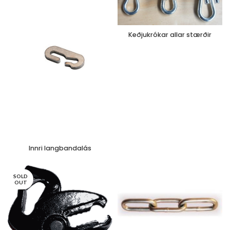
Keðjukrókar allar stærðir
Innri langbandalás
SOLD
OUT