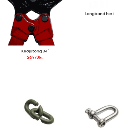
Langband hert
Keðjutöng 34″
26.970
kr.