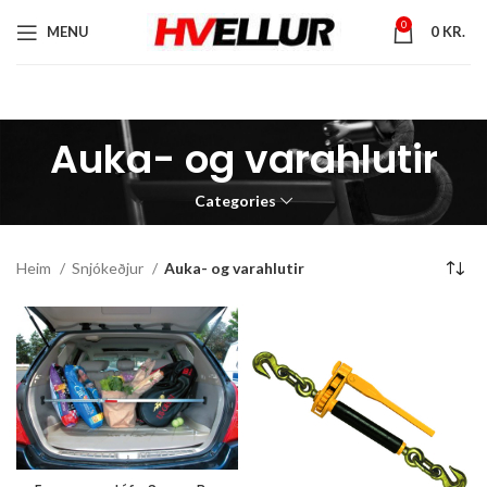
0
MENU
0
KR.
Auka- og varahlutir
Categories
Heim
Snjókeðjur
Auka- og varahlutir