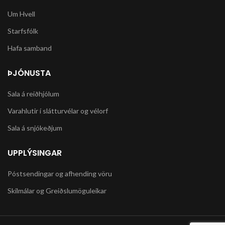
Um Hvell
Starfsfólk
Hafa samband
ÞJÓNUSTA
Sala á reiðhjólum
Varahlutir í slátturvélar og vélorf
Sala á snjókeðjum
UPPLÝSINGAR
Póstsendingar og afhending vöru
Skilmálar og Greiðslumöguleikar