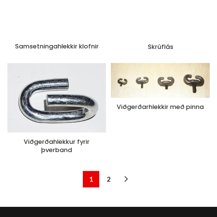
Samsetningahlekkir klofnir
Skrúflás
Viðgerðarhlekkir með pinna
Viðgerðahlekkur fyrir
þverband
1
2