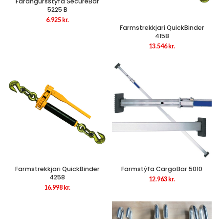
Farangursstýfa SecureBar
5225 B
6.925
kr.
Farmstrekkjari QuickBinder
4158
13.546
kr.
Farmstrekkjari QuickBinder
Farmstýfa CargoBar 5010
4258
12.963
kr.
16.998
kr.