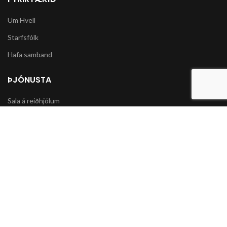
Um Hvell
Starfsfólk
Hafa samband
ÞJÓNUSTA
Sala á reiðhjólum
Varahlutir í slátturvélar og vélorf
Sala á snjókeðjum
UPPLÝSINGAR
Póstsendingar og afhending vöru
Skilmálar og Greiðslumöguleikar