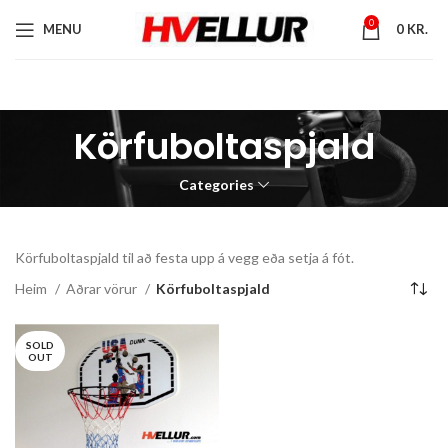
0
MENU
0
KR.
Körfuboltaspjald
Categories
Körfuboltaspjald til að festa upp á vegg eða setja á fót.
Heim
Aðrar vörur
Körfuboltaspjald
SOLD
OUT