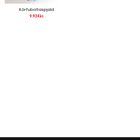
Körfuboltaspjald
9.934
kr.