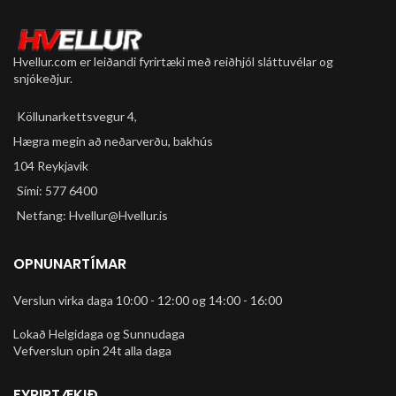
Hvellur.com er leiðandi fyrirtæki með reiðhjól sláttuvélar og
snjókeðjur.
Köllunarkettsvegur 4,
Hægra megin að neðarverðu, bakhús
104 Reykjavík
Sími: 577 6400
Netfang: Hvellur@Hvellur.is
OPNUNARTÍMAR
Verslun virka daga 10:00 - 12:00 og 14:00 - 16:00
Lokað Helgidaga og Sunnudaga
Vefverslun opin 24t alla daga
FYRIRTÆKIÐ