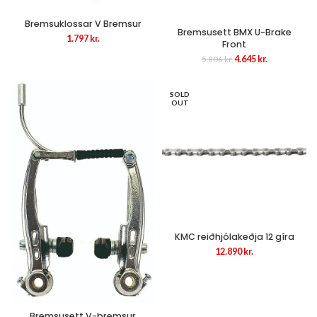
Bremsuklossar V Bremsur
Bremsusett BMX U-Brake
1.797
kr.
Front
Original
Current
4.645
kr.
5.806
kr.
price
price
was:
is:
5.806 kr..
4.645 kr..
SOLD
OUT
KMC reiðhjólakeðja 12 gíra
12.890
kr.
Bremsusett V-bremsur