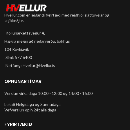
Hvellur.com er leiðandi fyrirtæki með reiðhjól sláttuvélar og
snjókeðjur.
Köllunarkettsvegur 4,
Hægra megin að neðarverðu, bakhús
104 Reykjavík
Sími: 577 6400
Netfang: Hvellur@Hvellur.is
OPNUNARTÍMAR
Verslun virka daga 10:00 - 12:00 og 14:00 - 16:00
Lokað Helgidaga og Sunnudaga
Vefverslun opin 24t alla daga
FYRIRTÆKIÐ