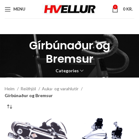
0
MENU
0
KR.
Gírbúnaður og
Bremsur
Categories
Heim
Reiðhjól
Auka- og varahlutir
Gírbúnaður og Bremsur