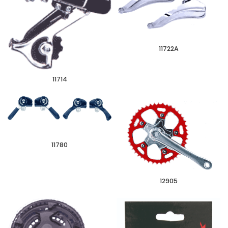
11722A
11714
11780
12905