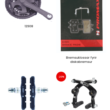
12908
Bremsuklossar fyrir
diskabremsur
-20%