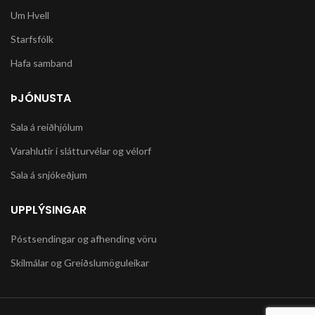
Um Hvell
Starfsfólk
Hafa samband
ÞJÓNUSTA
Sala á reiðhjólum
Varahlutir í slátturvélar og vélorf
Sala á snjókeðjum
UPPLÝSINGAR
Póstsendingar og afhending vöru
Skilmálar og Greiðslumöguleikar