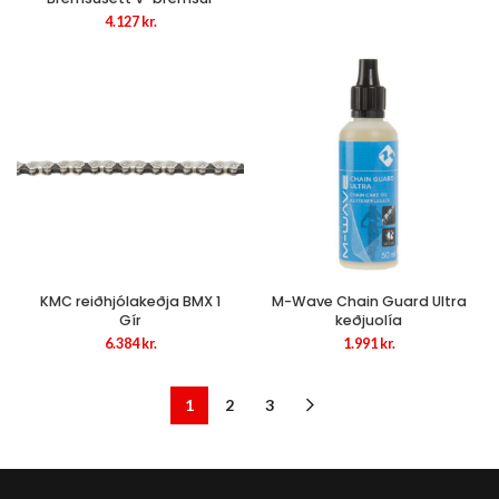
4.127
kr.
KMC reiðhjólakeðja BMX 1
M-Wave Chain Guard Ultra
Gír
keðjuolía
6.384
kr.
1.991
kr.
1
2
3