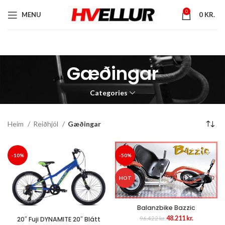
0
MENU
0
KR.
Gæðingar
Categories
Heim
Reiðhjól
Gæðingar
-10%
-50%
HOT
Balanzbike Bazzic
Original
Current
48.211
kr.
96.422
kr.
20″ Fuji DYNAMITE 20″ Blátt