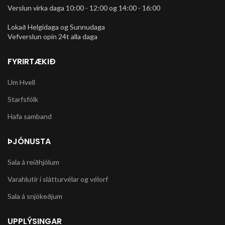
Verslun virka daga 10:00 - 12:00 og 14:00 - 16:00
Lokað Helgidaga og Sunnudaga
Vefverslun opin 24t alla daga
FYRIRTÆKIÐ
Um Hvell
Starfsfólk
Hafa samband
ÞJÓNUSTA
Sala á reiðhjólum
Varahlutir í slátturvélar og vélorf
Sala á snjókeðjum
UPPLÝSINGAR