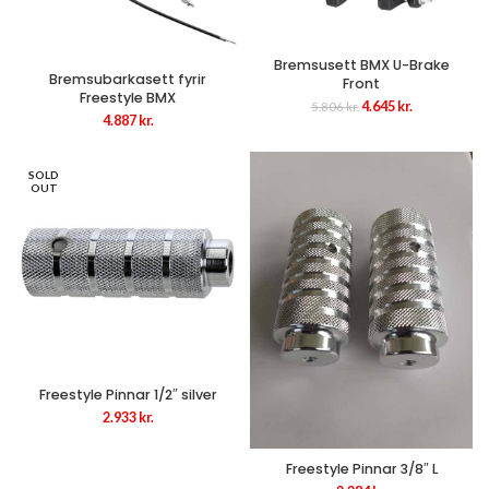
Bremsusett BMX U-Brake
Bremsubarkasett fyrir
Front
Freestyle BMX
Original
Current
4.645
kr.
5.806
kr.
4.887
kr.
price
price
was:
is:
5.806 kr..
4.645 kr..
SOLD
OUT
Freestyle Pinnar 1/2″ silver
2.933
kr.
Freestyle Pinnar 3/8″ L