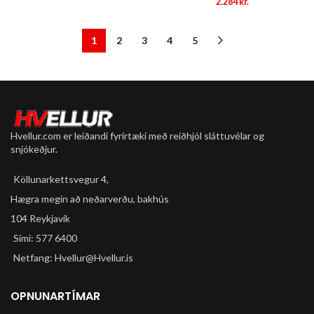
2.284
kr.
1
2
3
4
5
Hvellur.com er leiðandi fyrirtæki með reiðhjól sláttuvélar og
snjókeðjur.
Köllunarkettsvegur 4,
Hægra megin að neðarverðu, bakhús
104 Reykjavík
Sími: 577 6400
Netfang: Hvellur@Hvellur.is
OPNUNARTÍMAR