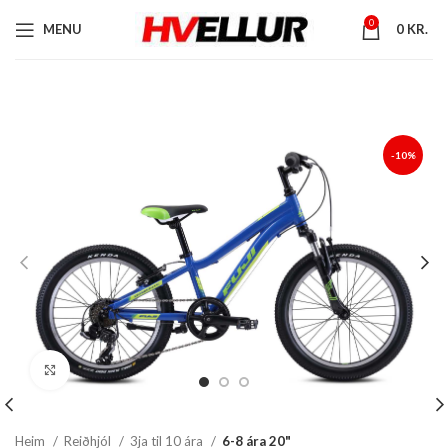
0
MENU
0
KR.
-10%
Stækka mynd
Heim
Reiðhjól
3ja til 10 ára
6-8 ára 20"