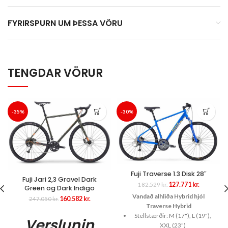
FYRIRSPURN UM ÞESSA VÖRU
TENGDAR VÖRUR
-35%
-30%
Fuji Traverse 1.3 Disk 28″
Fuji Jari 2,3 Gravel Dark
Original
Current
127.771
kr.
182.529
kr.
Green og Dark Indigo
price
price
Vandað alhliða Hybrid hjól
Original
Current
160.582
kr.
247.050
kr.
was:
is:
Traverse Hybrid
price
price
182.529 kr..
127.771 kr
was:
is:
Stellstærðir: M (17"), L (19"),
Verslunin
247.050 kr..
160.582 kr..
XXL (23")