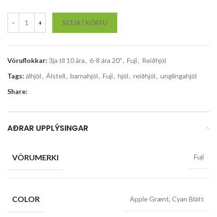
SETJA Í KÖRFU
Vöruflokkar:
3ja til 10 ára
,
6-8 ára 20"
,
Fuji
,
Reiðhjól
Tags:
álhjól
,
Álstell
,
barnahjól
,
Fuji
,
hjól
,
reiðhjól
,
unglingahjól
Share:
AÐRAR UPPLÝSINGAR
VÖRUMERKI
Fuji
COLOR
Apple Grænt, Cyan Blátt