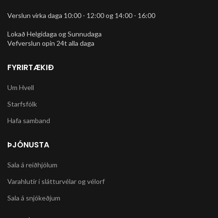
Köllunarklettsveg
Verslun virka daga 10:00 - 12:00 og 14:00 - 16:00
4
Lokað Helgidaga og Sunnudaga
Vefverslun opin 24t alla daga
Glæsilegt Gravel ferðahjól í
cyklocross stíl. 2 litir Dark Green
og Dark Indigo Stellstærðir: XS
FYRIRTÆKIÐ
(49cm), S (52cm), M (54cm), L
(58cm), XXL (60cm) Reynolds
Um Hvell
520 ctromolly stell m. festingum
f.bretti ofl. Afturskiptir Shimano
Starfsfólk
Alivio 27 gíra Diskabremsur
Tectro Mira, 160mm diskar Dekk
Hafa samband
Panaracer Comet, 700x38. 12,98
kg.
ÞJÓNUSTA
https://www.fujibikes.com/usa/bikes/road/adventure-
and-touring/jari/jari-2-5
Sala á reiðhjólum
Reviews
Varahlutir í slátturvélar og vélorf
Sala á snjókeðjum
"The Jari may be Fuji's
first-ever foray into