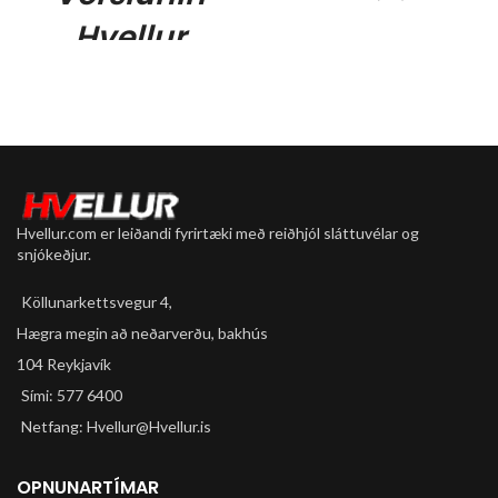
Hvellur
Framdempari SR NEX m/vökva
stýringu í stýri.
hefur lokað,
Afturskiptir Shimano Deore /
Alivio 9 gíra.
netsala öll
Diskabremsur Shimano M200
hjól með
glussi.
24 gíra álstell A2-SL custom
miklum
butted.
Hvellur.com er leiðandi fyrirtæki með reiðhjól sláttuvélar og
Gjarðir 28" (700 x 40c dekk K-
afslætti
snjókeðjur.
Shield).
meðan
14,23 kg
Köllunarkettsvegur 4,
Litur: Satin Electric Blue, Grátt
birgðir
Hægra megin að neðarverðu, bakhús
og Rautt Matt
104 Reykjavík
endast.
Sími: 577 6400
Hjólin til
Netfang: Hvellur@Hvellur.is
sýnis á
OPNUNARTÍMAR