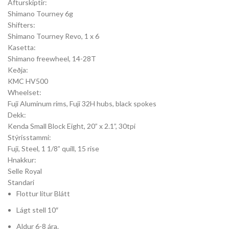
Afturskiptir:
Shimano Tourney 6g
Shifters:
Shimano Tourney Revo, 1 x 6
Kasetta:
Shimano freewheel, 14-28T
Keðja:
KMC HV500
Wheelset:
Fuji Aluminum rims, Fuji 32H hubs, black spokes
Dekk:
Kenda Small Block Eight, 20” x 2.1”, 30tpi
Stýrisstammi:
Fuji, Steel, 1 1/8” quill, 15 rise
Hnakkur:
Selle Royal
Standari
Flottur litur Blátt
Lágt stell 10″
Aldur 6-8 ára.