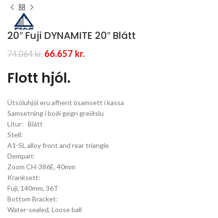
20″ Fuji DYNAMITE 20″ Blátt
Original
Current
66.657
kr.
74.064
kr.
price
price
was:
is:
Flott hjól.
74.064 kr..
66.657 kr..
Útsöluhjól eru afhent ósamsett í kassa
Samsetning í boði gegn greiðslu
Litur: Blátt
Stell:
A1-SL alloy front and rear triangle
Dempari:
Zoom CH-386E, 40mm
Kranksett:
Fuji, 140mm, 36T
Bottom Bracket:
Water-sealed, Loose ball