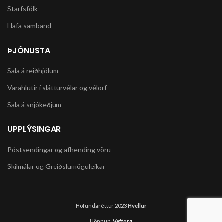
Starfsfólk
Hafa samband
ÞJÓNUSTA
Sala á reiðhjólum
Varahlutir í slátturvélar og vélorf
Sala á snjókeðjum
UPPLÝSINGAR
Póstsendingar og afhending vöru
Skilmálar og Greiðslumöguleikar
Höfundaréttur 2023
Hvellur
Hönnun:
Veftorg