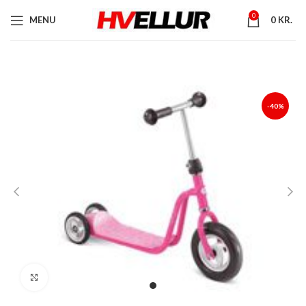
0
MENU
0
KR.
-40%
Stækka mynd