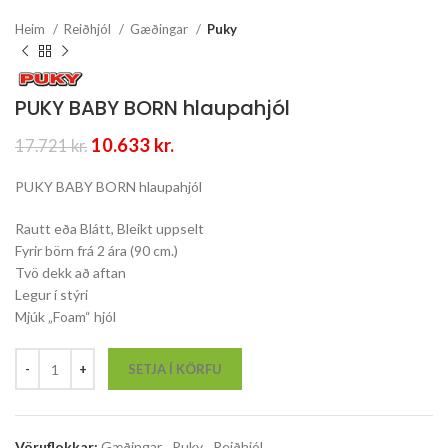
Heim
Reiðhjól
Gæðingar
Puky
PUKY BABY BORN hlaupahjól
Original
Current
10.633
kr.
17.721
kr.
price
price
was:
is:
PUKY BABY BORN hlaupahjól
17.721 kr..
10.633 kr..
Rautt eða Blátt, Bleikt uppselt
Fyrir börn frá 2 ára (90 cm.)
Tvö dekk að aftan
Legur í stýri
Mjúk „Foam“ hjól
SETJA Í KÖRFU
Vöruflokkar:
Gæðingar
,
Puky
,
Reiðhjól