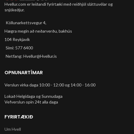
Hvellur.com er leiðandi fyrirtæki með reiðhjól sláttuvélar og
að 160 PSI / 11 Bar Slanga 850 mm
snjókeðjur.
Sterk pumpa úr stáli. Boltanál og
millistykki fyrir vindsæng o.fl.
Köllunarkettsvegur 4,
fylgir. Vel hönnuð með stórum
handföngum og stór fótaplata.
Hægra megin að neðarverðu, bakhús
104 Reykjavík
Sími: 577 6400
Netfang: Hvellur@Hvellur.is
OPNUNARTÍMAR
Verslun virka daga 10:00 - 12:00 og 14:00 - 16:00
Lokað Helgidaga og Sunnudaga
Vefverslun opin 24t alla daga
FYRIRTÆKIÐ
Um Hvell