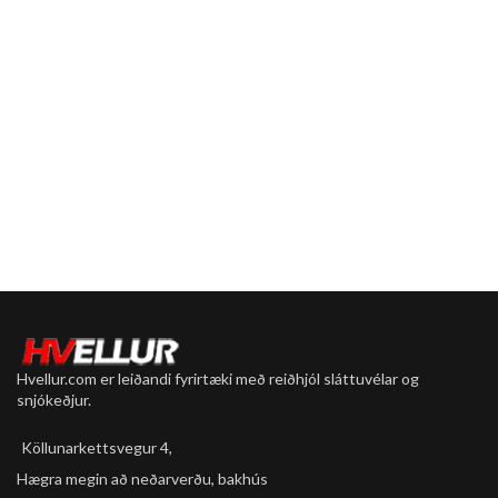
Hvellur.com er leiðandi fyrirtæki með reiðhjól sláttuvélar og
snjókeðjur.
Köllunarkettsvegur 4,
Hægra megin að neðarverðu, bakhús