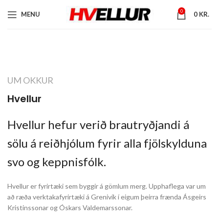
0
MENU
0
KR.
UM OKKUR
Hvellur
Hvellur hefur verið brautryðjandi á
sölu á reiðhjólum fyrir alla fjölskylduna
svo og keppnisfólk.
Hvellur er fyrirtæki sem byggir á gömlum merg. Upphaflega var um
að ræða verktakafyrirtæki á Grenivík í eigum þeirra frænda Ásgeirs
Kristinssonar og Óskars Valdemarssonar.