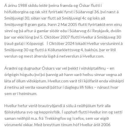
Á árinu 1988 skildu leiðir þeirra frænda og Óskar flutti í
höfuðborgina og rak sitt fyrirtæki fyrst í Súðarvogi 36, því næst á
Smiðjuvegi 30, síðan var flutt að Smiðjuvegi 4c og loks að
Smiðjuvegi 8 græn gata. Þann 2 Maí 2005 flutti fyrirtækið enn einu
sinni og þá aftur á gamlar slóðir eða í Súðarvog 6 í Reykjavík, dvölin
þar var ekki löng því 5. Október 2007 flutti Hvellur á Smiðjuveg 30
(rauð gata) í Kópavogi. Í Október 2024 lokaði Hvellur versluninni á
Smiðjuveg 30 og flutti á Köllunarklettsveg 4, bakhús, þar er lítil
verslun og mest áhersla lögð á netverslun á Hvellur.com.
Áræðni og dugnaður Óskars var vel þekkt í viðskiptalífinu – en
örlgögin höguðu því þó þannig að hann varð heilsu sinnar vegna að
láta af öllum viðskiptum. Hvellur.com varð til í kjölfarið enda viðskipti
á netinu að verða vaxandi þáttur í daglegu lífi fólks – nánast hvar
sem er í heiminum.
Hvellur hefur verið brautryðjandi á sölu á reiðhjólum fyrir alla
fjölskylduna svo og keppnisfólk. Í upphafi flutti Hvellur inn og setti
saman reiðhjól m.a. frá Trekkingfox og Icefox, sem var eigið
vörumerki okkar. Með breyttum tímum hóf Hvellur árið 2006