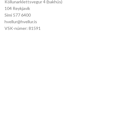
Köllunarklettsvegur 4 (bakhús)
104 Reykjavík
Sími 577 6400
hvellur@hvellur.is
VSK-númer: 81591