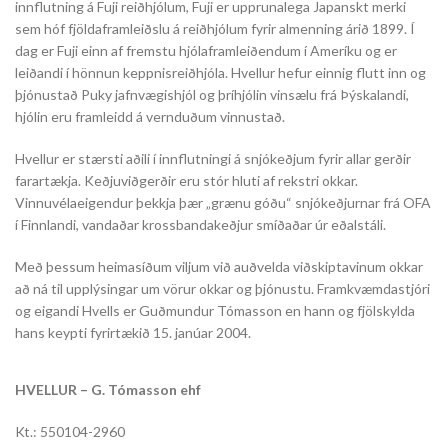
innflutning á Fuji reiðhjólum, Fuji er upprunalega Japanskt merki
sem hóf fjöldaframleiðslu á reiðhjólum fyrir almenning árið 1899. Í
dag er Fuji einn af fremstu hjólaframleiðendum í Ameríku og er
leiðandi í hönnun keppnisreiðhjóla. Hvellur hefur einnig flutt inn og
þjónustað Puky jafnvægishjól og þríhjólin vinsælu frá Þýskalandi,
hjólin eru framleidd á vernduðum vinnustað.
Hvellur er stærsti aðili í innflutningi á snjókeðjum fyrir allar gerðir
farartækja. Keðjuviðgerðir eru stór hluti af rekstri okkar.
Vinnuvélaeigendur þekkja þær „grænu góðu“ snjókeðjurnar frá OFA
í Finnlandi, vandaðar krossbandakeðjur smíðaðar úr eðalstáli.
Með þessum heimasíðum viljum við auðvelda viðskiptavinum okkar
að ná til upplýsingar um vörur okkar og þjónustu. Framkvæmdastjóri
og eigandi Hvells er Guðmundur Tómasson en hann og fjölskylda
hans keypti fyrirtækið 15. janúar 2004.
HVELLUR – G. Tómasson ehf
Kt.: 550104-2960