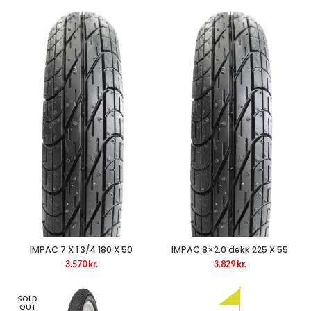
IMPAC 7 X 1 3/4 180 X 50
IMPAC 8×2.0 dekk 225 X 55
3.570
kr.
3.829
kr.
SOLD
OUT