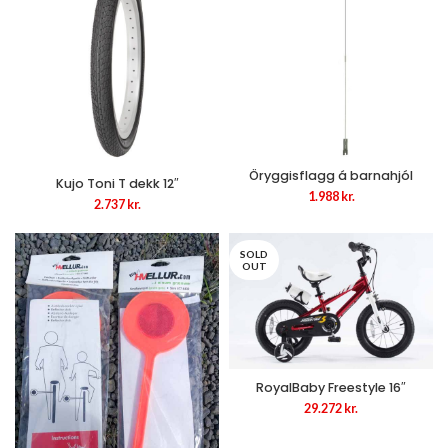
Öryggisflagg á barnahjól
Kujo Toni T dekk 12″
1.988
kr.
2.737
kr.
SOLD
OUT
RoyalBaby Freestyle 16″
29.272
kr.