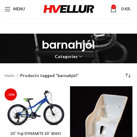
0
MENU
0
KR.
barnahjól
Categories
Heim
Products tagged “barnahjól”
-10%
20″ Fuji DYNAMITE 20″ Blátt