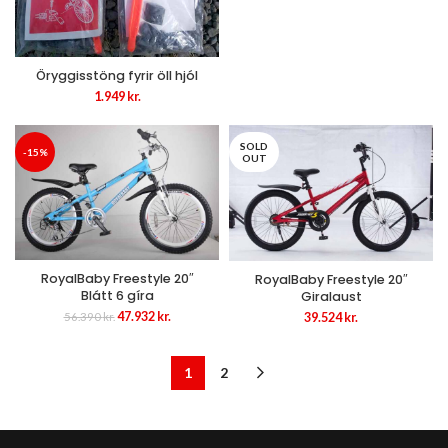
Öryggisstöng fyrir öll hjól
1.949
kr.
SOLD
-15%
OUT
RoyalBaby Freestyle 20″
RoyalBaby Freestyle 20″
Blátt 6 gíra
Giralaust
Original
Current
47.932
kr.
39.524
kr.
56.390
kr.
price
price
was:
is:
56.390 kr..
47.932 kr..
1
2