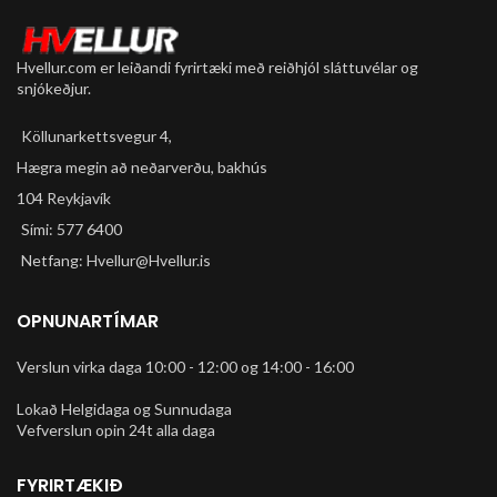
Hvellur.com er leiðandi fyrirtæki með reiðhjól sláttuvélar og
snjókeðjur.
Köllunarkettsvegur 4,
Hægra megin að neðarverðu, bakhús
104 Reykjavík
Sími: 577 6400
Netfang: Hvellur@Hvellur.is
OPNUNARTÍMAR
Verslun virka daga 10:00 - 12:00 og 14:00 - 16:00
Lokað Helgidaga og Sunnudaga
Vefverslun opin 24t alla daga
FYRIRTÆKIÐ