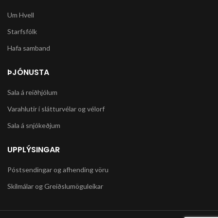
Um Hvell
Starfsfólk
Hafa samband
ÞJÓNUSTA
Sala á reiðhjólum
Varahlutir í slátturvélar og vélorf
Sala á snjókeðjum
UPPLÝSINGAR
Póstsendingar og afhending vöru
Skilmálar og Greiðslumöguleikar