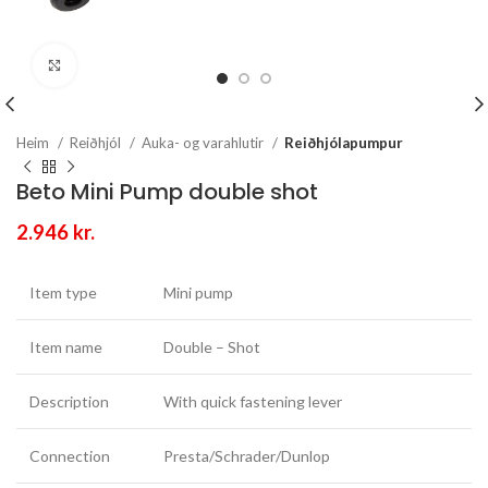
Stækka mynd
Heim
Reiðhjól
Auka- og varahlutir
Reiðhjólapumpur
Beto Mini Pump double shot
2.946
kr.
Item type
Mini pump
Item name
Double – Shot
Description
With quick fastening lever
Connection
Presta/Schrader/Dunlop