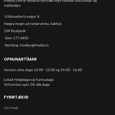
Hvellur.com er leiðandi fyrirtæki með reiðhjól sláttuvélar og
snjókeðjur.
Köllunarkettsvegur 4,
Hægra megin að neðarverðu, bakhús
104 Reykjavík
Sími: 577 6400
Netfang: Hvellur@Hvellur.is
OPNUNARTÍMAR
Verslun virka daga 10:00 - 12:00 og 14:00 - 16:00
Lokað Helgidaga og Sunnudaga
Vefverslun opin 24t alla daga
FYRIRTÆKIÐ
Um Hvell