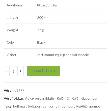
Additional
80 psi/5,5 bar
Length
200 mm
Weight
77 g
Color
Black
Other
Incl. mounting clip and ball needle
SETJA Í KÖRFU
Vörunr.
3997
Vöruflokkar:
Auka- og varahlutir
,
Reiðhjól
,
Reiðhjólapumpur
Tags:
boltanál
,
boltapumpa
,
pumpa
,
pumpur
,
Reiðhjólapumpa