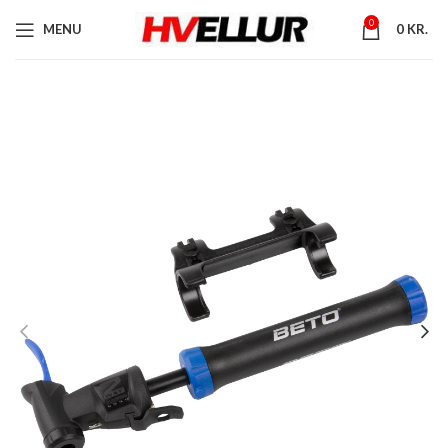
0
MENU
0
KR.