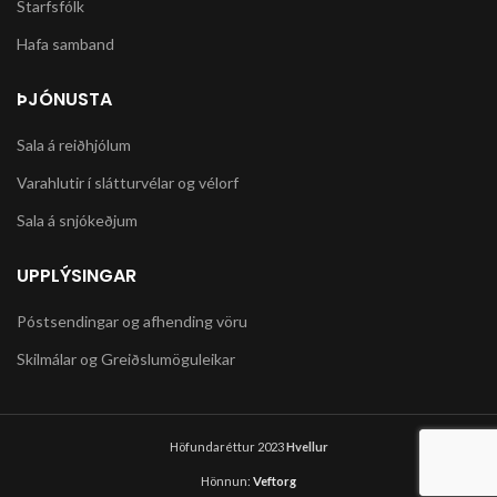
Starfsfólk
Hafa samband
ÞJÓNUSTA
Sala á reiðhjólum
Varahlutir í slátturvélar og vélorf
Sala á snjókeðjum
UPPLÝSINGAR
Póstsendingar og afhending vöru
Skilmálar og Greiðslumöguleikar
Höfundaréttur 2023
Hvellur
Hönnun:
Veftorg