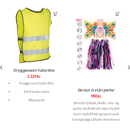
Öryggisvesti fullorðnir
2.120
kr.
Öryggisvesti fullorðnir
Skraut á stýri perlur
Með endurskyni
980
kr.
Ábaerandi
Strimlar fjólubl, bleikt, silur og
perlur Auðvelt að setja á hjólið
Neon gult
Gerir hjólið flott og spennandi
Stærð XL/XXL
Einnig hægt að hafa í hendinni á
stórhátíðum