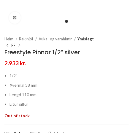
Stækka mynd
Heim
Reiðhjól
Auka- og varahlutir
Ýmislegt
Freestyle Pinnar 1/2″ silver
2.933
kr.
1/2″
Þvermál 38 mm
Lengd 110 mm
Litur silfur
Out of stock