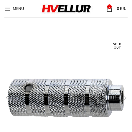
0
MENU
0
KR.
SOLD
OUT