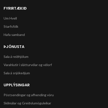
FYRIRTÆKIÐ
Um Hvell
Starfsfólk
Hafa samband
ÞJÓNUSTA
Sala á reiðhjólum
Varahlutir í slátturvélar og vélorf
Sala á snjókeðjum
UPPLÝSINGAR
Póstsendingar og afhending vöru
Skilmálar og Greiðslumöguleikar