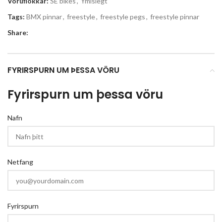
Vöruflokkar:
SE bikes
,
Ýmislegt
Tags:
BMX pinnar
,
freestyle
,
freestyle pegs
,
freestyle pinnar
Share:
FYRIRSPURN UM ÞESSA VÖRU
Fyrirspurn um þessa vöru
Nafn
Netfang
Fyrirspurn