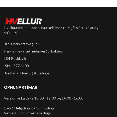
Hvellur.com er leiðandi fyrirtæki með reiðhjól sláttuvélar og
snjókeðjur.
Köllunarkettsvegur 4,
Hægra megin að neðarverðu, bakhús
104 Reykjavík
Sími: 577 6400
Netfang: Hvellur@Hvellur.is
OPNUNARTÍMAR
Verslun virka daga 10:00 - 12:00 og 14:00 - 16:00
Lokað Helgidaga og Sunnudaga
Vefverslun opin 24t alla daga