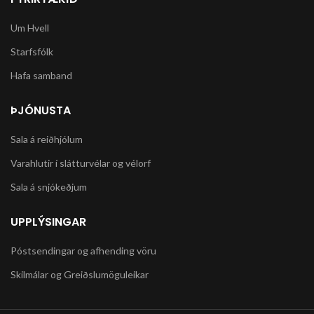
Um Hvell
Starfsfólk
Hafa samband
ÞJÓNUSTA
Sala á reiðhjólum
Varahlutir í slátturvélar og vélorf
Sala á snjókeðjum
UPPLÝSINGAR
Póstsendingar og afhending vöru
Skilmálar og Greiðslumöguleikar