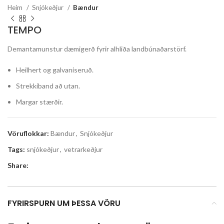
Heim
Snjókeðjur
Bændur
TEMPO
Demantamunstur dæmigerð fyrir alhliða landbúnaðarstörf.
Heilhert og galvaniseruð.
Strekkiband að utan.
Margar stærðir.
Vöruflokkar:
Bændur
,
Snjókeðjur
Tags:
snjókeðjur
,
vetrarkeðjur
Share:
FYRIRSPURN UM ÞESSA VÖRU