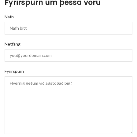
Fyrirspurn um þessa vöru
Nafn
Netfang
Fyrirspurn