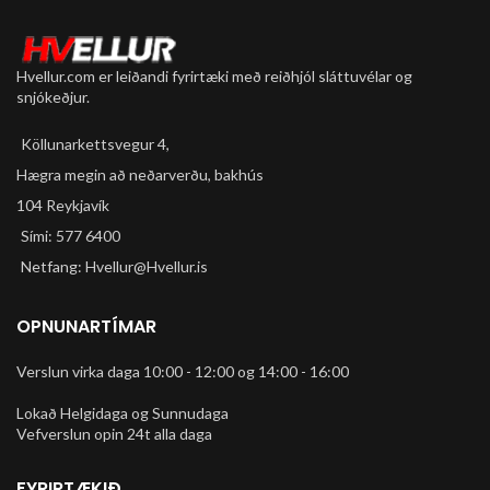
Hvellur.com er leiðandi fyrirtæki með reiðhjól sláttuvélar og
snjókeðjur.
Köllunarkettsvegur 4,
Hægra megin að neðarverðu, bakhús
104 Reykjavík
Sími: 577 6400
Netfang: Hvellur@Hvellur.is
OPNUNARTÍMAR
Verslun virka daga 10:00 - 12:00 og 14:00 - 16:00
Lokað Helgidaga og Sunnudaga
Vefverslun opin 24t alla daga
FYRIRTÆKIÐ