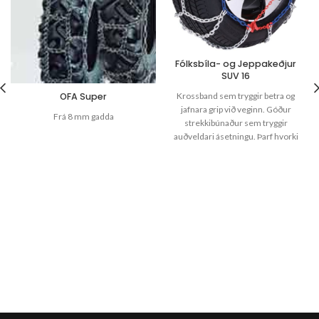
Fólksbíla- og Jeppakeðjur
SUV 16
Krossband sem tryggir betra og
OFA Super
jafnara grip við veginn. Góður
Frá 8 mm gadda
strekkibúnaður sem tryggir
auðveldari ásetningu. Þarf hvorki
að lifta né hreyfa bíl til að setja á.
Margar dekkjastærðir Stál 15Mn3
notað í framleiðsluna Hagstætt
verð