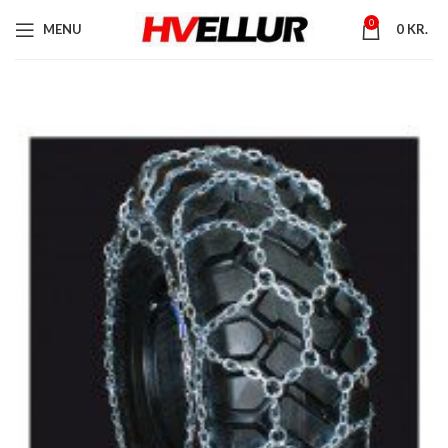
0
MENU
0
KR.