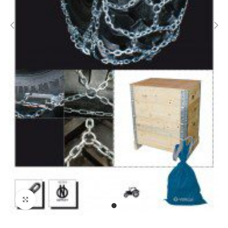
Stækka mynd