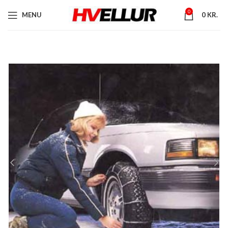
0
MENU
0
KR.