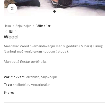
Stækka mynd
Heim
Snjókeðjur
Fólksbílar
Weed
Amerískar Weed þverbandakeðjur með v-göddum ( V-bars). Einnig
fáanlegt með venjulegum göddum ( studs ).
Fáanlegt á flestar gerðir bíla.
Vöruflokkar:
Fólksbílar
,
Snjókeðjur
Tags:
snjókeðjur
,
vetrarkeðjur
Share: