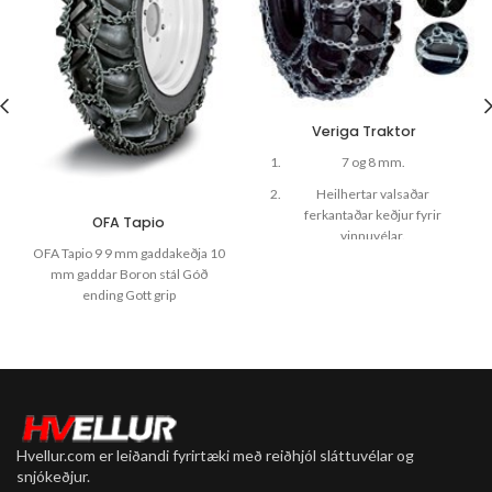
Veriga Traktor
7 og 8 mm.
Heilhertar valsaðar
ferkantaðar keðjur fyrir
OFA Tapio
vinnuvélar.
OFA Tapio 9 9 mm gaddakeðja 10
Hálffljótandi.
mm gaddar Boron stál Góð
ending Gott grip
Hvellur.com er leiðandi fyrirtæki með reiðhjól sláttuvélar og
snjókeðjur.