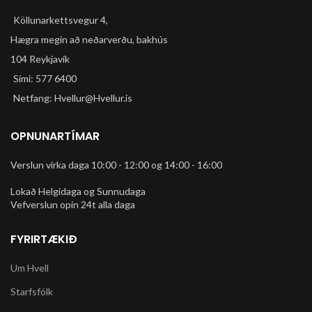
Köllunarkettsvegur 4,
Hægra megin að neðarverðu, bakhús
104 Reykjavík
Sími: 577 6400
Netfang: Hvellur@Hvellur.is
OPNUNARTÍMAR
Verslun virka daga 10:00 - 12:00 og 14:00 - 16:00
Lokað Helgidaga og Sunnudaga
Vefverslun opin 24t alla daga
FYRIRTÆKIÐ
Um Hvell
Starfsfólk