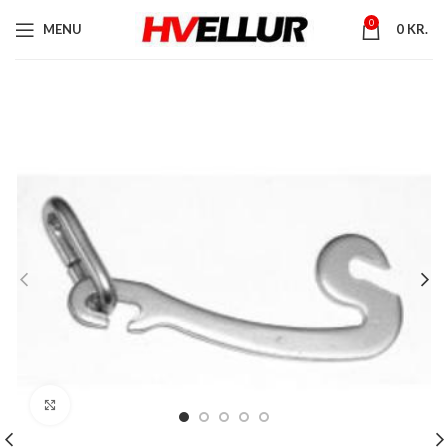
0
MENU
0
KR.
Stækka mynd