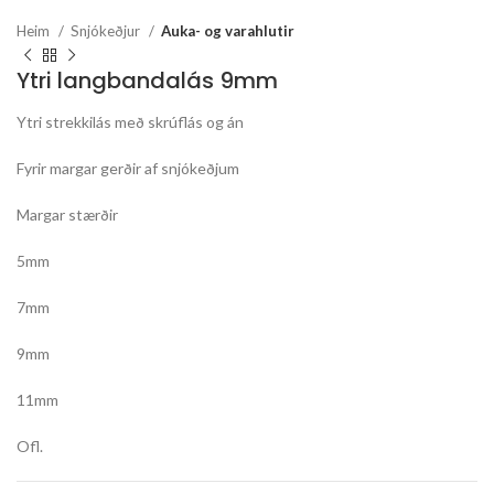
Heim
Snjókeðjur
Auka- og varahlutir
Ytri langbandalás 9mm
Ytri strekkilás með skrúflás og án
Fyrir margar gerðir af snjókeðjum
Margar stærðir
5mm
7mm
9mm
11mm
Ofl.