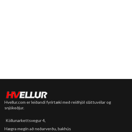
Auvelt í ásetningu
Boron stál
Frábært grip
Passar vel á dekkið
Hvellur.com er leiðandi fyrirtæki með reiðhjól sláttuvélar og
snjókeðjur.
Köllunarkettsvegur 4,
Hægra megin að neðarverðu, bakhús