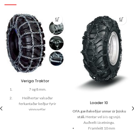
Veriga Traktor
7 og 8 mm.
Heilhertar valsaðar
Loader 10
ferkantaðar keðjur fyrir
vinnuvélar.
OFA gæðakeðjur unnar úr þýsku
stáli.
Hentar vel á ís og snjó.
Hálffljótandi.
Auðvelt í ásetningu.
Framleitt 10 mm