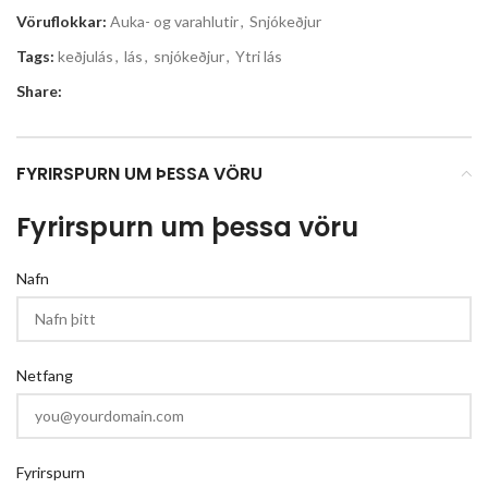
Vöruflokkar:
Auka- og varahlutir
,
Snjókeðjur
Tags:
keðjulás
,
lás
,
snjókeðjur
,
Ytri lás
Share:
FYRIRSPURN UM ÞESSA VÖRU
Fyrirspurn um þessa vöru
Nafn
Netfang
Fyrirspurn