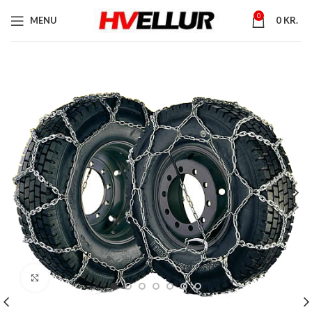
0
MENU
0
KR.
Stækka mynd