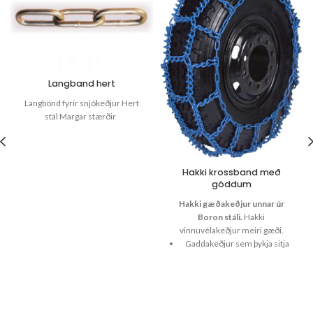
Langband hert
Langbönd fyrir snjókeðjur Hert
stál Margar stærðir
Hakki krossband með
göddum
Hakki gæðakeðjur unnar úr
Boron stáli.
Hakki
vinnuvélakeðjur meiri gæði.
Gaddakeðjur sem þykja sitja
sérstaklega vel á
traktorsmynstri 9 mm.
Klæða dekkin vel.
Krossband með góða endingu