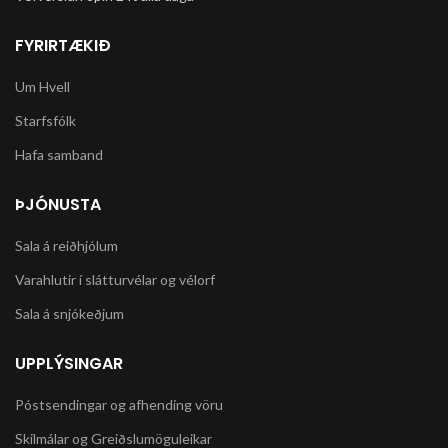
FYRIRTÆKIÐ
Um Hvell
Starfsfólk
Hafa samband
ÞJÓNUSTA
Sala á reiðhjólum
Varahlutir í slátturvélar og vélorf
Sala á snjókeðjum
UPPLÝSINGAR
Póstsendingar og afhending vöru
Skilmálar og Greiðslumöguleikar