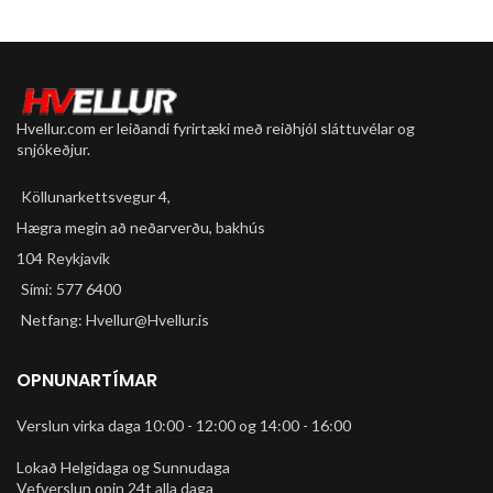
9 mm gott grip
Mjög hagstætt verð
Hvellur.com er leiðandi fyrirtæki með reiðhjól sláttuvélar og
snjókeðjur.
Köllunarkettsvegur 4,
Hægra megin að neðarverðu, bakhús
104 Reykjavík
Sími: 577 6400
Netfang: Hvellur@Hvellur.is
OPNUNARTÍMAR
Verslun virka daga 10:00 - 12:00 og 14:00 - 16:00
Lokað Helgidaga og Sunnudaga
Vefverslun opin 24t alla daga