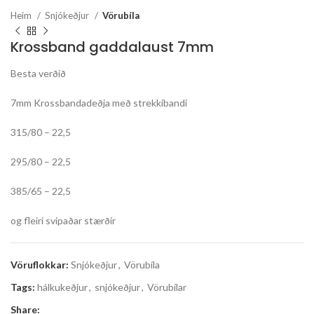
Heim
Snjókeðjur
Vörubíla
Krossband gaddalaust 7mm
Besta verðið
7mm Krossbandadeðja með strekkibandi
315/80 – 22,5
295/80 – 22,5
385/65 – 22,5
og fleiri svipaðar stærðir
Vöruflokkar:
Snjókeðjur
,
Vörubíla
Tags:
hálkukeðjur
,
snjókeðjur
,
Vörubílar
Share: