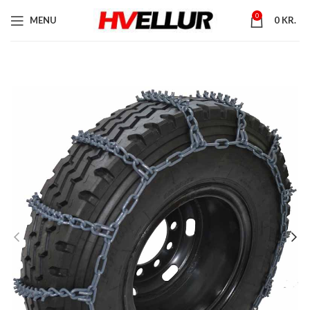
0
MENU
0
KR.