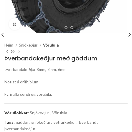
Stækka mynd
Heim
Snjókeðjur
Vörubíla
Þverbandakeðjur með göddum
Þverbandakeðjur 8mm, 7mm, 6mm
Notist á drifhjólum
Fyrir alla sendi og vörubíla.
Vöruflokkar:
Snjókeðjur
,
Vörubíla
Tags:
gaddar
,
snjókeðjur
,
vetrarkeðjur
,
þverband
,
þverbandakeðjur