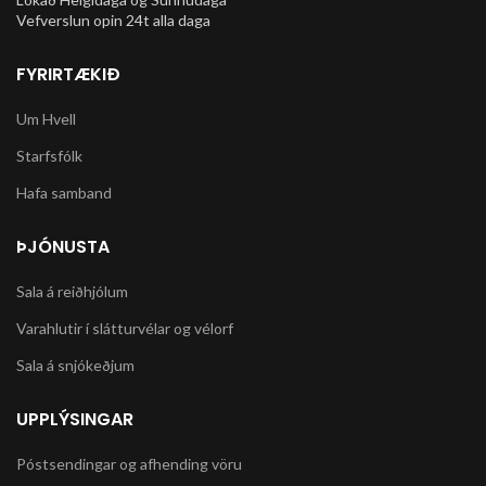
Vefverslun opin 24t alla daga
FYRIRTÆKIÐ
Um Hvell
Starfsfólk
Hafa samband
ÞJÓNUSTA
Sala á reiðhjólum
Varahlutir í slátturvélar og vélorf
Sala á snjókeðjum
UPPLÝSINGAR
Póstsendingar og afhending vöru