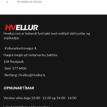
Strekkiband að utan.
Krossband með góða endingu
Margar stærðir.
9 mm gott grip
Mjög hagstætt verð
Hvellur.com er leiðandi fyrirtæki með reiðhjól sláttuvélar og
snjókeðjur.
Köllunarkettsvegur 4,
Hægra megin að neðarverðu, bakhús
104 Reykjavík
Sími: 577 6400
Netfang: Hvellur@Hvellur.is
OPNUNARTÍMAR
Verslun virka daga 10:00 - 12:00 og 14:00 - 16:00
Lokað Helgidaga og Sunnudaga