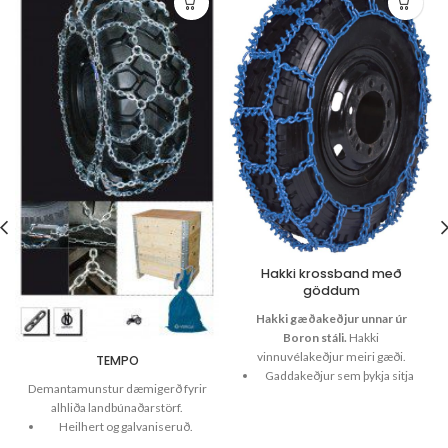
Hakki krossband með
göddum
Hakki gæðakeðjur unnar úr
Boron stáli.
Hakki
vinnuvélakeðjur meiri gæði.
TEMPO
Gaddakeðjur sem þykja sitja
Demantamunstur dæmigerð fyrir
sérstaklega vel á
alhliða landbúnaðarstörf.
traktorsmynstri 9 mm.
Heilhert og galvaniseruð.
Klæða dekkin vel.