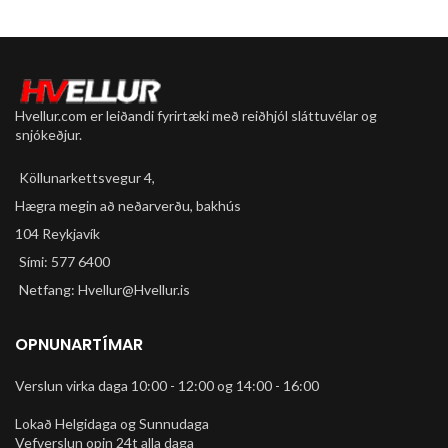
Hvellur.com er leiðandi fyrirtæki með reiðhjól sláttuvélar og
snjókeðjur.
Köllunarkettsvegur 4,
Hægra megin að neðarverðu, bakhús
104 Reykjavík
Sími: 577 6400
Netfang: Hvellur@Hvellur.is
OPNUNARTÍMAR
Verslun virka daga 10:00 - 12:00 og 14:00 - 16:00
Lokað Helgidaga og Sunnudaga
Vefverslun opin 24t alla daga