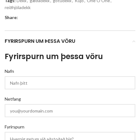
Tags:
Dekk
,
gæðadekk
,
götudekk
,
Kujo
,
One O One
,
reiðhjóladekk
Share:
FYRIRSPURN UM ÞESSA VÖRU
Fyrirspurn um þessa vöru
Nafn
Netfang
Fyrirspurn