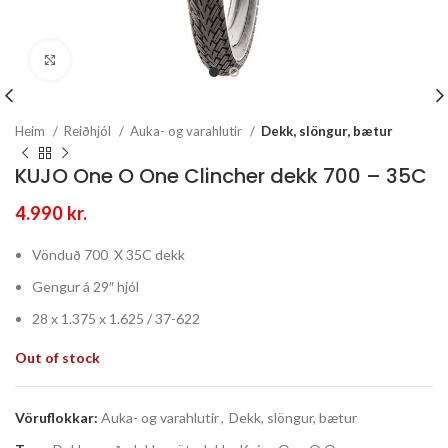
Stækka mynd
Heim
Reiðhjól
Auka- og varahlutir
Dekk, slöngur, bætur
KUJO One O One Clincher dekk 700 – 35C
4.990
kr.
Vönduð 700 X 35C dekk
Gengur á 29″ hjól
28 x 1.375 x 1.625 / 37-622
Out of stock
Vöruflokkar:
Auka- og varahlutir
,
Dekk, slöngur, bætur