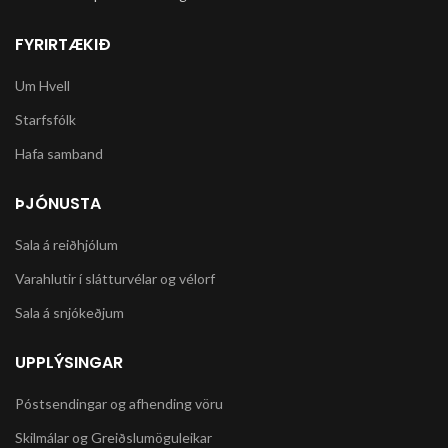
FYRIRTÆKIÐ
Um Hvell
Starfsfólk
Hafa samband
ÞJÓNUSTA
Sala á reiðhjólum
Varahlutir í slátturvélar og vélorf
Sala á snjókeðjum
UPPLÝSINGAR
Póstsendingar og afhending vöru
Skilmálar og Greiðslumöguleikar