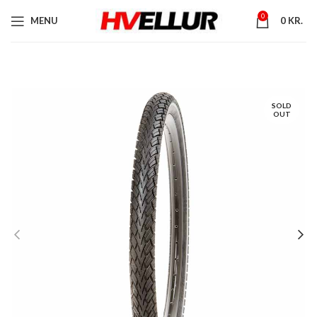
0
MENU
0
KR.
SOLD
OUT