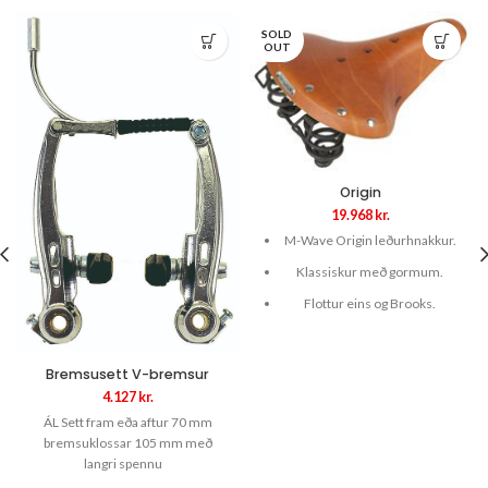
SOLD
OUT
Origin
19.968
kr.
M-Wave Origin leðurhnakkur.
Klassiskur með gormum.
Flottur eins og Brooks.
Bremsusett V-bremsur
4.127
kr.
ÁL Sett fram eða aftur 70 mm
bremsuklossar 105 mm með
langri spennu