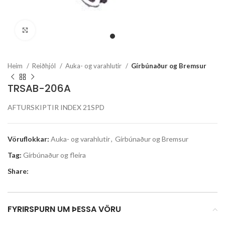
Stækka mynd
Heim
Reiðhjól
Auka- og varahlutir
Gírbúnaður og Bremsur
TRSAB-206A
AFTURSKIPTIR INDEX 21SPD
Vöruflokkar:
Auka- og varahlutir
,
Gírbúnaður og Bremsur
Tag:
Gírbúnaður og fleira
Share:
FYRIRSPURN UM ÞESSA VÖRU