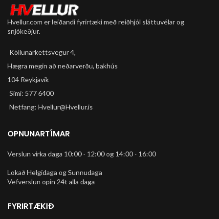
Hvellur.com er leiðandi fyrirtæki með reiðhjól sláttuvélar og
snjókeðjur.
Köllunarkettsvegur 4,
Hægra megin að neðarverðu, bakhús
104 Reykjavík
Sími: 577 6400
Netfang: Hvellur@Hvellur.is
OPNUNARTÍMAR
Verslun virka daga 10:00 - 12:00 og 14:00 - 16:00
Lokað Helgidaga og Sunnudaga
Vefverslun opin 24t alla daga
FYRIRTÆKIÐ