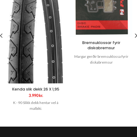
Bremsuklossar fyrir
diskabremsur
Margar gerðir bremsuklossa fyrir
diskabremsur
Kenda slik dekk 26 X 1,95
3.990
kr.
K - 90 Slikk dekk hentar vel á
malbiki.