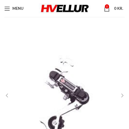
0
MENU
0
KR.