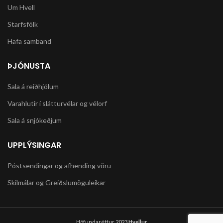
Um Hvell
Starfsfólk
Hafa samband
ÞJÓNUSTA
Sala á reiðhjólum
Varahlutir í slátturvélar og vélorf
Sala á snjókeðjum
UPPLÝSINGAR
Póstsendingar og afhending vöru
Skilmálar og Greiðslumöguleikar
Höfundaréttur 2023
Hvellur