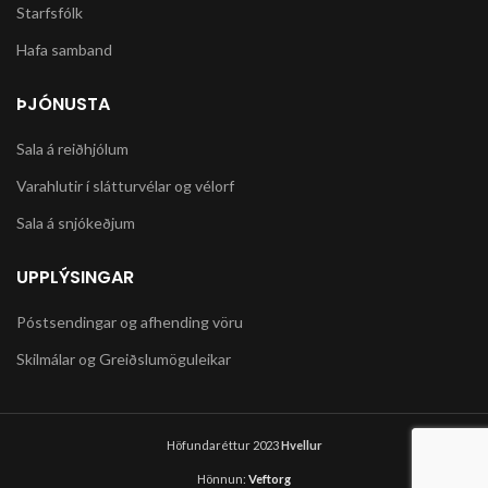
Starfsfólk
Hafa samband
ÞJÓNUSTA
Sala á reiðhjólum
Varahlutir í slátturvélar og vélorf
Sala á snjókeðjum
UPPLÝSINGAR
Póstsendingar og afhending vöru
Skilmálar og Greiðslumöguleikar
Höfundaréttur 2023
Hvellur
Hönnun:
Veftorg