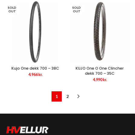
SOLD
SOLD
OUT
OUT
Kujo One dekk 700 – 38C
KUJO One O One Clincher
dekk 700 – 35C
4.966
kr.
4.990
kr.
1
2