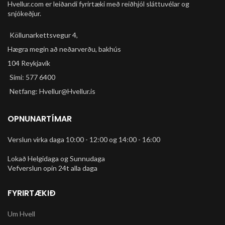
Hvellur.com er leiðandi fyrirtæki með reiðhjól sláttuvélar og
snjókeðjur.
Köllunarkettsvegur 4,
Hægra megin að neðarverðu, bakhús
104 Reykjavík
Sími: 577 6400
Netfang: Hvellur@Hvellur.is
OPNUNARTÍMAR
Verslun virka daga 10:00 - 12:00 og 14:00 - 16:00
Lokað Helgidaga og Sunnudaga
Vefverslun opin 24t alla daga
FYRIRTÆKIÐ
Um Hvell