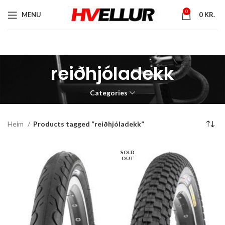
0
MENU
0
KR.
reiðhjóladekk
Categories
Heim
Products tagged “reiðhjóladekk”
SOLD
OUT