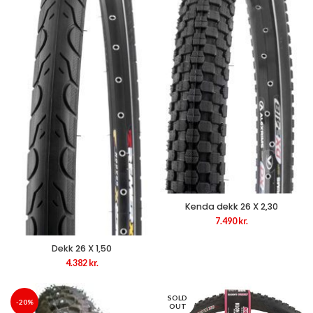
Kenda dekk 26 X 2,30
7.490
kr.
Dekk 26 X 1,50
4.382
kr.
SOLD
-20%
OUT