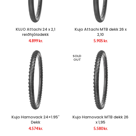
KUJO Attachi 24 x 2,1
Kujo Attachi MTB dekk 26 x
reiðhjóladekk
2,10
4.899
kr.
5.905
kr.
SOLD
OUT
Kujo Hamovack 24×1.95″
Kujo Hamovack MTB dekk 26
Dekk
x 1,95
4.574
kr.
5.580
kr.