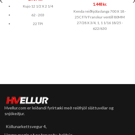
1.448
kr.
Kujo 12 1/2 X 2 1/4
Kenda reiðhjólaslanga 700 X 18 -
62 - 203
25C F/V Franskur ventill 80MM
27/28 X 3/4, 1, 1 1/16 18/25 -
22 TPI
622/630
size: 12.5"
949 mm
Fyrir flesta 12" barnavagna
Einnig flest 12" barnahjól
Hvellur.com er leiðandi fyrirtæki með reiðhjól sláttuvélar og
snjókeðjur.
Köllunarkettsvegur 4,
Hægra megin að neðarverðu, bakhús