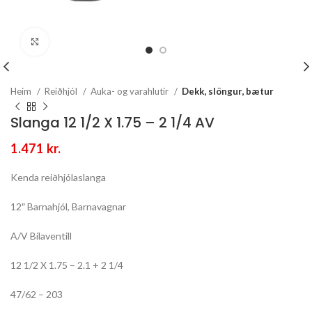
Stækka mynd
Heim
Reiðhjól
Auka- og varahlutir
Dekk, slöngur, bætur
Slanga 12 1/2 X 1.75 – 2 1/4 AV
1.471
kr.
Kenda reiðhjólaslanga
12″ Barnahjól, Barnavagnar
A/V Bílaventill
12 1/2 X 1.75 – 2.1 + 2 1/4
47/62 – 203