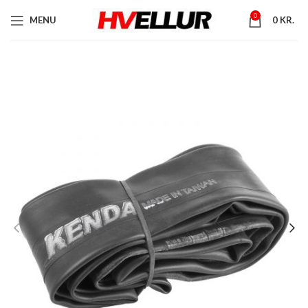
0
MENU
0
KR.