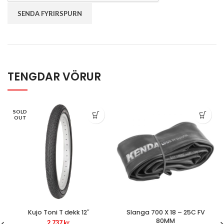
TENGDAR VÖRUR
SOLD
OUT
Kujo Toni T dekk 12″
Slanga 700 X 18 – 25C FV
80MM
2.737
kr.