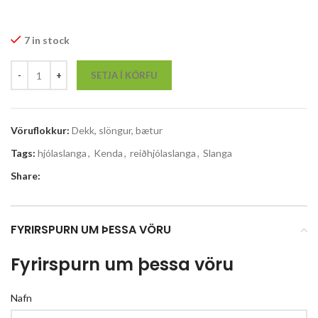
7 in stock
SETJA Í KÖRFU
Vöruflokkur:
Dekk, slöngur, bætur
Tags:
hjólaslanga
,
Kenda
,
reiðhjólaslanga
,
Slanga
Share:
FYRIRSPURN UM ÞESSA VÖRU
Fyrirspurn um þessa vöru
Nafn