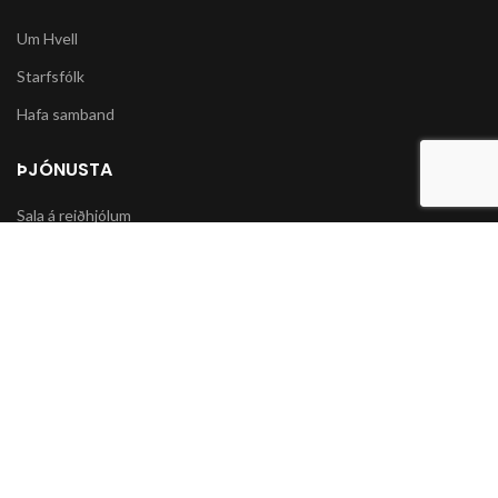
Um Hvell
Starfsfólk
Hafa samband
ÞJÓNUSTA
Sala á reiðhjólum
Varahlutir í slátturvélar og vélorf
Sala á snjókeðjum
UPPLÝSINGAR
Póstsendingar og afhending vöru
Skilmálar og Greiðslumöguleikar