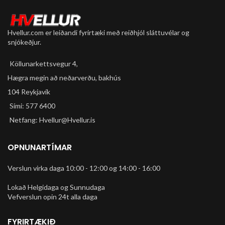
Hvellur.com er leiðandi fyrirtæki með reiðhjól sláttuvélar og
snjókeðjur.
Köllunarkettsvegur 4,
Hægra megin að neðarverðu, bakhús
104 Reykjavík
Sími: 577 6400
Netfang: Hvellur@Hvellur.is
OPNUNARTÍMAR
Verslun virka daga 10:00 - 12:00 og 14:00 - 16:00
Lokað Helgidaga og Sunnudaga
Vefverslun opin 24t alla daga
FYRIRTÆKIÐ