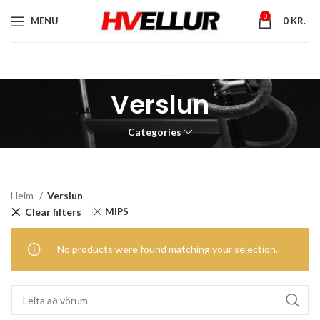
0
MENU
0
KR.
Verslun
Categories
Heim
Verslun
Clear filters
MIPS
No products were found matching your selection.