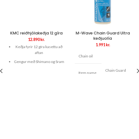
KMC reiðhjólakeðja 12 gíra
M-Wave Chain Guard Ultra
keðjuolía
12.890
kr.
1.991
kr.
Keðja fyrir 12 gíra kasettu að
aftan
Chain oil
Gengur með Shimano og Sram
Chain Guard
126 hlekkir
Item name
Ultra
Keðjulás fylgir
12 grömm
For dry and
Use
wet
Framleidd af KMC
conditions
Dirt and
water
Description
repellent,
non-sticky