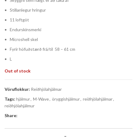
Skyggni sem hægt er að taka af
Stillanlegur hringur
11 loftgöt
Endurskinsmerki
Microshell skel
Fyrir höfuðstærð frá/til 58 – 61 cm
L
Out of stock
Vöruflokkur:
Reiðhjólahjálmar
Tags:
hjálmur
,
M-Wave
,
öryggishjálmur
,
reiðhjólahjálmar
,
reiðhjólahjálmur
Share: