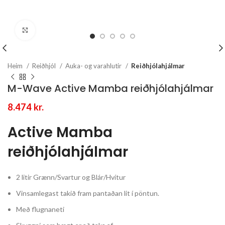
Stækka mynd
Heim
Reiðhjól
Auka- og varahlutir
Reiðhjólahjálmar
M-Wave Active Mamba reiðhjólahjálmar
8.474
kr.
Active Mamba
reiðhjólahjálmar
2 litir Grænn/Svartur og Blár/Hvítur
Vinsamlegast takið fram pantaðan lit í pöntun.
Með flugnaneti