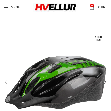
0
MENU
0
KR.
SOLD
OUT