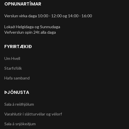
OPNUNARTÍMAR
Verslun virka daga 10:00 - 12:00 og 14:00 - 16:00
Lokað Helgidaga og Sunnudaga
Vefverslun opin 24t alla daga
FYRIRTÆKIÐ
Um Hvell
Starfsfólk
Hafa samband
ÞJÓNUSTA
Sala á reiðhjólum
Varahlutir í slátturvélar og vélorf
Sala á snjókeðjum