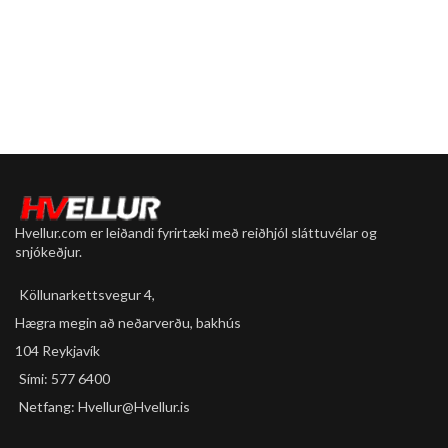
Content
50 ml
Hvellur.com er leiðandi fyrirtæki með reiðhjól sláttuvélar og
snjókeðjur.
Köllunarkettsvegur 4,
Hægra megin að neðarverðu, bakhús
104 Reykjavík
Sími: 577 6400
Netfang: Hvellur@Hvellur.is