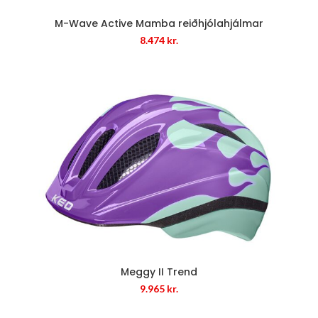
M-Wave Active Mamba reiðhjólahjálmar
8.474
kr.
Meggy II Trend
9.965
kr.