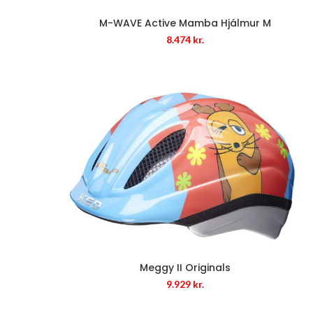
M-WAVE Active Mamba Hjálmur M
8.474
kr.
Meggy II Originals
9.929
kr.