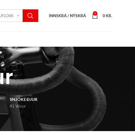
0
INNSKRÁ / NÝSKRÁ
0
KR.
UFLOKK
ur
F
SNJÓKEÐJUR
41 Vörur