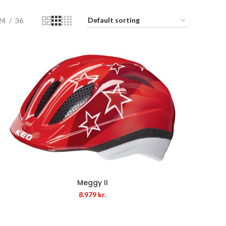
24
36
Meggy II
8.979
kr.