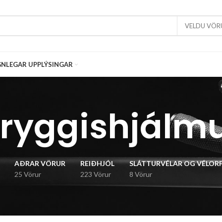
VELDU VÖR
NLEGAR UPPLÝSINGAR
ryggishjálm
AÐRAR VÖRUR
REIÐHJÓL
SLÁTTURVÉLAR OG VÉLOR
25 Vörur
223 Vörur
8 Vörur