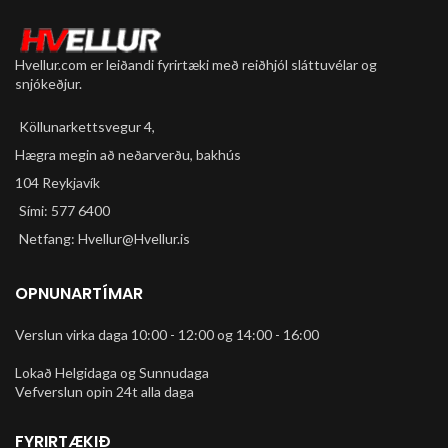
Hvellur.com er leiðandi fyrirtæki með reiðhjól sláttuvélar og
snjókeðjur.
Köllunarkettsvegur 4,
Hægra megin að neðarverðu, bakhús
104 Reykjavík
Sími: 577 6400
Netfang: Hvellur@Hvellur.is
OPNUNARTÍMAR
Verslun virka daga 10:00 - 12:00 og 14:00 - 16:00
Lokað Helgidaga og Sunnudaga
Vefverslun opin 24t alla daga
FYRIRTÆKIÐ