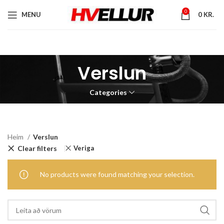
0
MENU
0
KR.
Verslun
Categories
Heim
Verslun
Clear filters
Veriga
No products were found matching your selection.