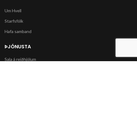
Um Hvell
Starfsfólk
Hafa samband
ÞJÓNUSTA
Sala á reiðhjólum
Varahlutir í slátturvélar og vélorf
Sala á snjókeðjum
UPPLÝSINGAR
Póstsendingar og afhending vöru
Skilmálar og Greiðslumöguleikar