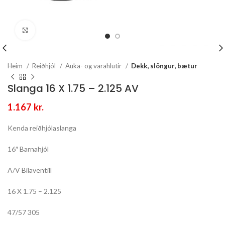
Stækka mynd
Heim
Reiðhjól
Auka- og varahlutir
Dekk, slöngur, bætur
Slanga 16 X 1.75 – 2.125 AV
1.167
kr.
Kenda reiðhjólaslanga
16″ Barnahjól
A/V Bílaventill
16 X 1.75 – 2.125
47/57 305