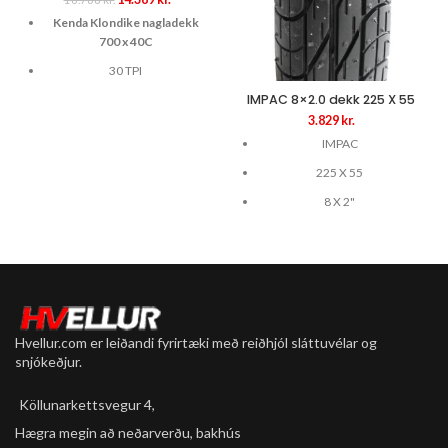
price
price
Kenda Klondike nagladekk
was:
is:
700 x 40C
16.788 kr..
14.389 kr..
30 TPI
IMPAC 8×2.0 dekk 225 X 55
100 naglar
3.829
kr.
ummál dekks 2231 mm
IMPAC
þyngd 802 g
225 X 55
28 x 1.6 / 42-622
8 X 2"
2.0"
Hvellur.com er leiðandi fyrirtæki með reiðhjól sláttuvélar og
snjókeðjur.
Köllunarkettsvegur 4,
Hægra megin að neðarverðu, bakhús