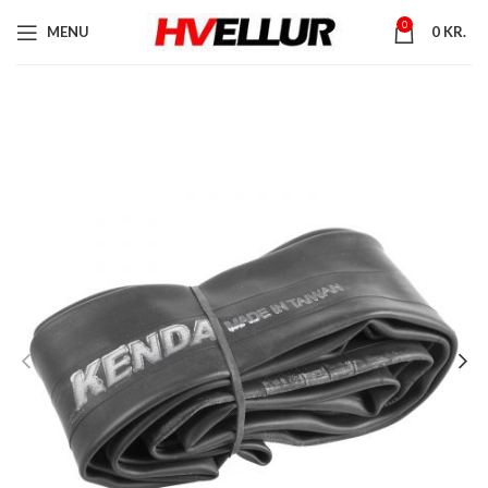
0
MENU
0
KR.