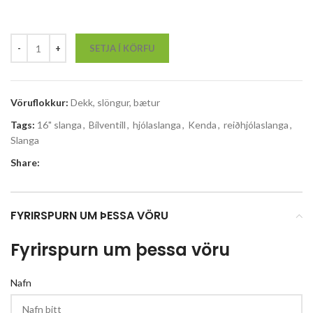
SETJA Í KÖRFU
Vöruflokkur:
Dekk, slöngur, bætur
Tags:
16" slanga
,
Bílventill
,
hjólaslanga
,
Kenda
,
reiðhjólaslanga
,
Slanga
Share:
FYRIRSPURN UM ÞESSA VÖRU
Fyrirspurn um þessa vöru
Nafn