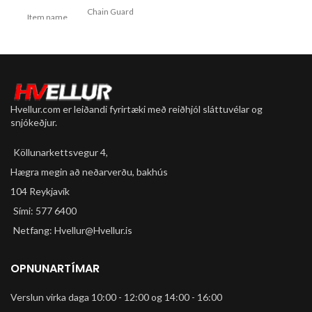
Chain Guard
Plast ryðgar ekki
Item name
Ultra
Tveir litir svört og silfur
For dry and
Use
wet
conditions
Hvellur.com er leiðandi fyrirtæki með reiðhjól sláttuvélar og
Dirt and
snjókeðjur.
water
Description
repellent,
non-sticky
Köllunarkettsvegur 4,
Hægra megin að neðarverðu, bakhús
Content
50 ml
104 Reykjavík
Sími: 577 6400
Netfang: Hvellur@Hvellur.is
OPNUNARTÍMAR
Verslun virka daga 10:00 - 12:00 og 14:00 - 16:00