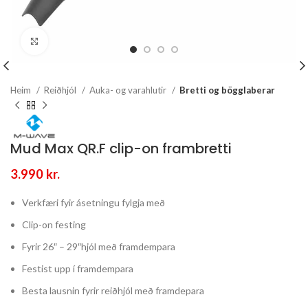
Stækka mynd
Heim
Reiðhjól
Auka- og varahlutir
Bretti og bögglaberar
Mud Max QR.F clip-on frambretti
3.990
kr.
Verkfæri fyir ásetningu fylgja með
Clip-on festing
Fyrir 26″ – 29″hjól með framdempara
Festist upp í framdempara
Besta lausnin fyrir reiðhjól með framdepara