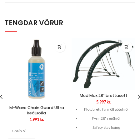
TENGDAR VÖRUR
Mud Max 28″ brettasett
5.997
kr.
M-Wave Chain Guard Ultra
Flott bretti fyrir öll götuhjól
keðjuolía
Fyrir 28" reiðhjól
1.991
kr.
Safety stay fixing
Chain oil
With electr. contact strips