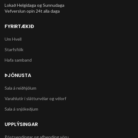
Lokað Helgidaga og Sunnudaga
Vefverslun opin 24t alla daga
FYRIRTÆKIÐ
Um Hvell
Starfsfólk
Hafa samband
ÞJÓNUSTA
Sala á reiðhjólum
Varahlutir í slátturvélar og vélorf
Sala á snjókeðjum
UPPLÝSINGAR
Póstsendingar og afhending vöru