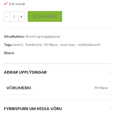
2 in stock
SETJA Í KÖRFU
Vöruflokkur:
Bretti og bögglaberar
Tags:
bretti
,
frambretti
,
M-Wave
,
mud-max
,
reiðhjólabretti
Share:
AÐRAR UPPLÝSINGAR
VÖRUMERKI
M-Wave
FYRIRSPURN UM ÞESSA VÖRU