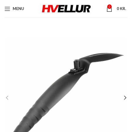
0
MENU
0
KR.