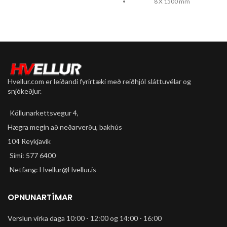
8 X 1500 mm
Hægt að festa á hjól
T.d. hnakkrör, stöng o.fl.
diameter 8 mm
Hvellur.com er leiðandi fyrirtæki með reiðhjól sláttuvélar og
snjókeðjur.
Köllunarkettsvegur 4,
Hægra megin að neðarverðu, bakhús
104 Reykjavík
Sími: 577 6400
Netfang: Hvellur@Hvellur.is
OPNUNARTÍMAR
Verslun virka daga 10:00 - 12:00 og 14:00 - 16:00