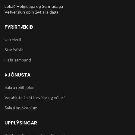
Lokað Helgidaga og Sunnudaga
Vefverslun opin 24t alla daga
FYRIRTÆKIÐ
Um Hvell
Starfsfólk
Hafa samband
ÞJÓNUSTA
Sala á reiðhjólum
Varahlutir í slátturvélar og vélorf
Sala á snjókeðjum
UPPLÝSINGAR