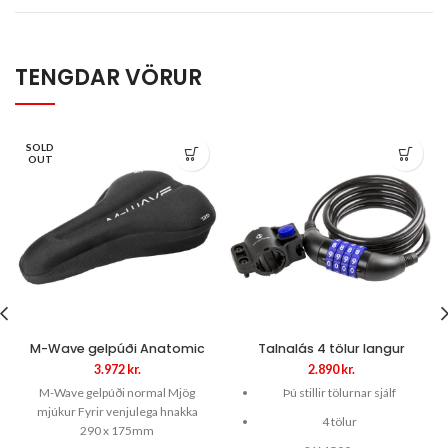
TENGDAR VÖRUR
SOLD
OUT
M-Wave gelpúði Anatomic
Talnalás 4 tölur langur
3.972
kr.
2.890
kr.
M-Wave gelpúði normal Mjög
Þú stillir tölurnar sjálf
mjúkur Fyrir venjulega hnakka
4 tölur
290 x 175mm