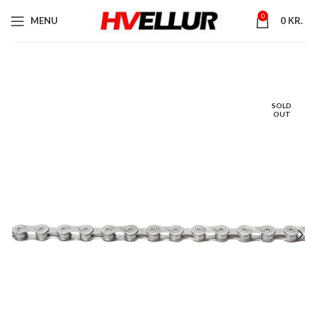
0
MENU
0
KR.
SOLD
OUT