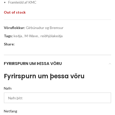
Framleidd af KMC
Out of stock
Vöruflokkur:
Gírbúnaður og Bremsur
Tags:
keðja
,
M-Wave
,
reiðhjólakeðja
Share:
FYRIRSPURN UM ÞESSA VÖRU
Fyrirspurn um þessa vöru
Nafn
Netfang