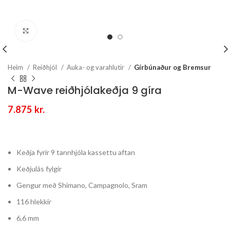
Stækka mynd
Heim
Reiðhjól
Auka- og varahlutir
Gírbúnaður og Bremsur
M-Wave reiðhjólakeðja 9 gíra
7.875
kr.
Keðja fyrir 9 tannhjóla kassettu aftan
Keðjulás fylgir
Gengur með Shimano, Campagnolo, Sram
116 hlekkir
6,6 mm