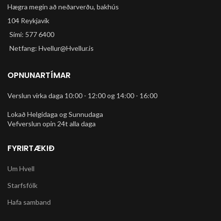
Hægra megin að neðarverðu, bakhús
104 Reykjavík
Sími: 577 6400
Netfang: Hvellur@Hvellur.is
OPNUNARTÍMAR
Verslun virka daga 10:00 - 12:00 og 14:00 - 16:00
Lokað Helgidaga og Sunnudaga
Vefverslun opin 24t alla daga
FYRIRTÆKIÐ
Um Hvell
Starfsfólk
Hafa samband