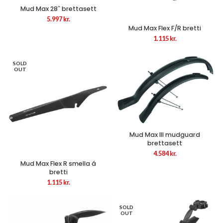
Mud Max 28″ brettasett
5.997
kr.
Mud Max Flex F/R bretti
1.115
kr.
SOLD
OUT
Mud Max III mudguard
brettasett
4.584
kr.
Mud Max Flex R smella á
bretti
1.115
kr.
SOLD
OUT