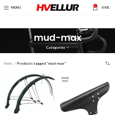
0
MENU
0
KR.
mud-max
Categories
Heim
Products tagged “mud-max”
SOLD
OUT