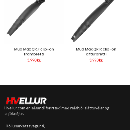
Mud Max QR.F clip-on
Mud Max QR.R clip-on
frambretti
afturbretti
3.990
kr.
3.990
kr.
Hvellur.com er leiðandi fyrirtæki með reiðhjól sláttuvélar og
snjókeðjur.
Köllunarkettsvegur 4,