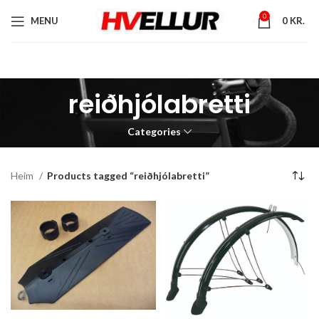
0
MENU
0
KR.
reiðhjólabretti
Categories
Heim
Products tagged “reiðhjólabretti”