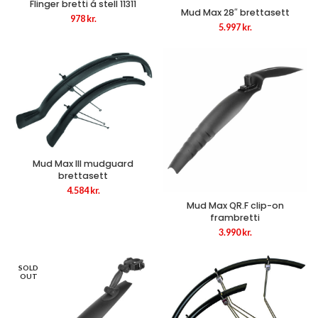
Flinger bretti á stell 11311
Mud Max 28″ brettasett
978
kr.
5.997
kr.
Mud Max III mudguard
brettasett
4.584
kr.
Mud Max QR.F clip-on
frambretti
3.990
kr.
SOLD
OUT