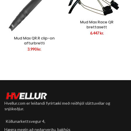
Mud Max Race QR
brettasett
6.447
kr.
Mud Max QR.R clip-on
afturbretti
3.990
kr.
Hvellur.com er leiðandi fyrirtæki með reiðhjól sláttuvélar og
snjókeðjur.
Köllunarkettsvegur 4,
Hægra megin að neðarverðu, bakhús