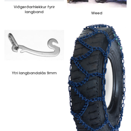
Viðgerðarhlekkur fyrir
langband
Weed
Ytri langbandalás 9mm