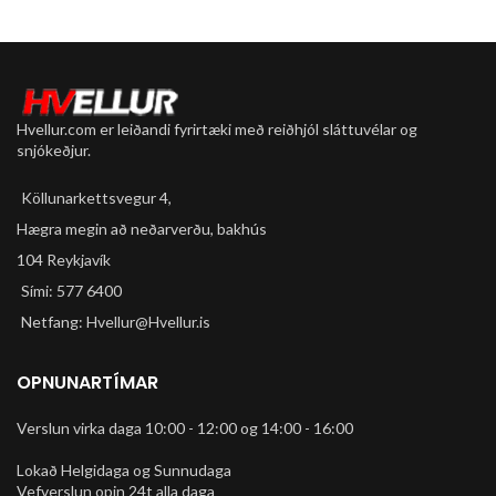
Hvellur.com er leiðandi fyrirtæki með reiðhjól sláttuvélar og
snjókeðjur.
Köllunarkettsvegur 4,
Hægra megin að neðarverðu, bakhús
104 Reykjavík
Sími: 577 6400
Netfang: Hvellur@Hvellur.is
OPNUNARTÍMAR
Verslun virka daga 10:00 - 12:00 og 14:00 - 16:00
Lokað Helgidaga og Sunnudaga
Vefverslun opin 24t alla daga