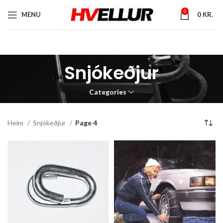
0
MENU
0
KR.
Snjókeðjur
Categories
Heim
Snjókeðjur
Page 4