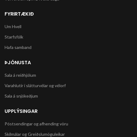
FYRIRTÆKIÐ
Um Hvell
Starfsfólk
Hafa samband
ÞJÓNUSTA
Sala á reiðhjólum
Varahlutir í slátturvélar og vélorf
Sala á snjókeðjum
UPPLÝSINGAR
Póstsendingar og afhending vöru
Skilmálar og Greiðslumöguleikar