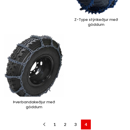
Z-Type stýrikeðjur með
göddum
Þverbandakeðjur með
göddum
1
2
3
4