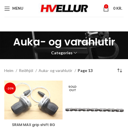
0
MENU
0
KR.
Auka- og varahlutir
Categories
Heim
Reiðhjól
Auka- og varahlutir
Page 13
SOLD
-20%
OUT
SRAM MAX grip shift 8G