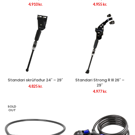
4.910
kr.
4.955
kr.
Standari skrúfaður 24″ – 29″
Standari Strong R III 26″ –
29″
4.825
kr.
4.977
kr.
SOLD
OUT