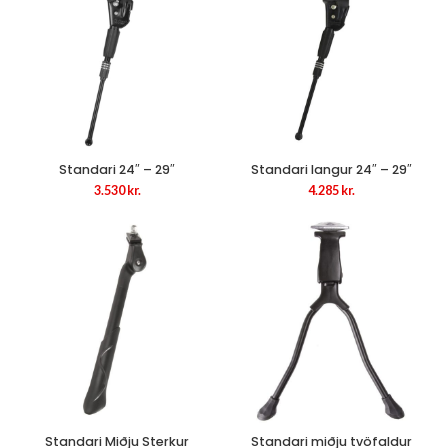
Standari 24″ – 29″
Standari langur 24″ – 29″
3.530
kr.
4.285
kr.
Standari Miðju Sterkur
Standari miðju tvöfaldur