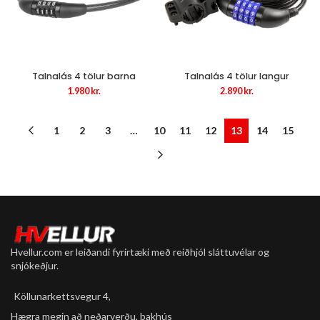
Talnalás 4 tölur barna
Talnalás 4 tölur langur
1.980
kr.
2.890
kr.
1
2
3
…
10
11
12
13
14
15
Hvellur.com er leiðandi fyrirtæki með reiðhjól sláttuvélar og
snjókeðjur.
Köllunarkettsvegur 4,
Hægra megin að neðarverðu, bakhús