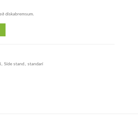
 með diskabremsum.
i
,
Side stand
,
standari