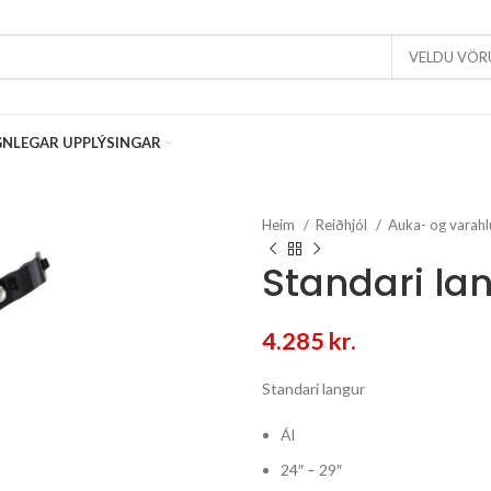
VELDU VÖR
NLEGAR UPPLÝSINGAR
Heim
Reiðhjól
Auka- og varahl
Standari lan
4.285
kr.
Standari langur
Ál
24″ – 29″