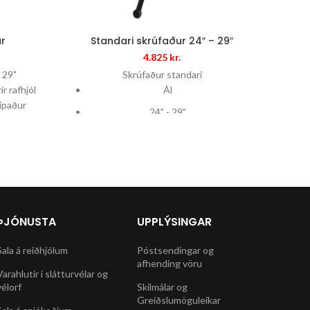
ur
Standari skrúfaður 24″ – 29″
4.825
kr.
 29"
Skrúfaður standari
ir rafhjól
Ál
vipaður
24" - 29"
Stillanlegur
Passar á hjól snittuð fyrir skrúfur
Universal skrúfubil 18 40 mm
ÞJÓNUSTA
UPPLÝSINGAR
Sala á reiðhjólum
Póstsendingar og
afhending vöru
Varahlutir í slátturvélar og
vélorf
Skilmálar og
Greiðslumöguleikar