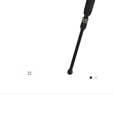
Stækka mynd