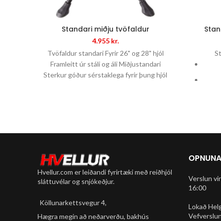
Standari miðju tvöfaldur
Stand
4.955
kr.
Tvöfaldur standari Fyrir 26" og 28" hjól
St
Framleitt úr stáli og áli Miðjustandari
Sterkur góður sérstaklega fyrir þung hjól
Pass
A
OPNUNA
Hvellur.com er leiðandi fyrirtæki með reiðhjól
Verslun vi
Nút
sláttuvélar og snjókeðjur.
16:00
Köllunarkettsvegur 4,
Lokað Hel
Vefverslun
Hægra megin að neðarverðu, bakhús