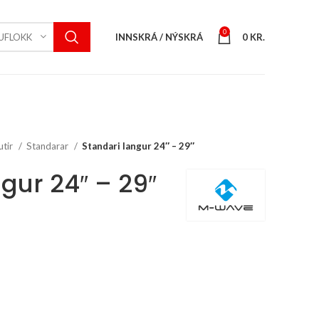
0
INNSKRÁ / NÝSKRÁ
0
KR.
UFLOKK
utir
Standarar
Standari langur 24″ – 29″
gur 24″ – 29″