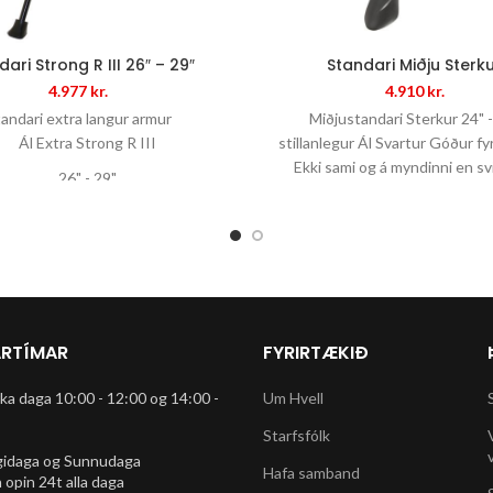
ari Strong R III 26″ – 29″
Standari Miðju Sterk
4.977
kr.
4.910
kr.
andari extra langur armur
Miðjustandari Sterkur 24" -
Ál Extra Strong R III
stillanlegur Ál Svartur Góður fyr
Ekki sami og á myndinni en s
26" - 29"
Stillanlegur
ar á stell þar sem bilið er langt,
allt að ca 15 - 17 cm
Með gúmmífóti
ukalykkjur fylgja fyrir mism.
RTÍMAR
FYRIRTÆKIÐ
stellbreydd
rka daga 10:00 - 12:00 og 14:00 -
Um Hvell
imastandari fyrir nútíma hjól.
Starfsfólk
gidaga og Sunnudaga
Hafa samband
 opin 24t alla daga