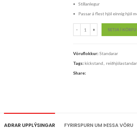
Stillanlegur
Passar á flest hjól einnig hjól
SETJA Í KÖRFU
Vöruflokkur:
Standarar
Tags:
kickstand
,
reiðhjólastandar
Share:
AÐRAR UPPLÝSINGAR
FYRIRSPURN UM ÞESSA VÖRU