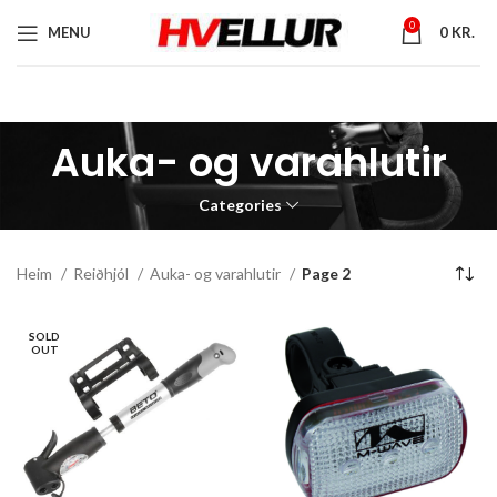
0
MENU
0
KR.
Auka- og varahlutir
Categories
Heim
Reiðhjól
Auka- og varahlutir
Page 2
SOLD
OUT