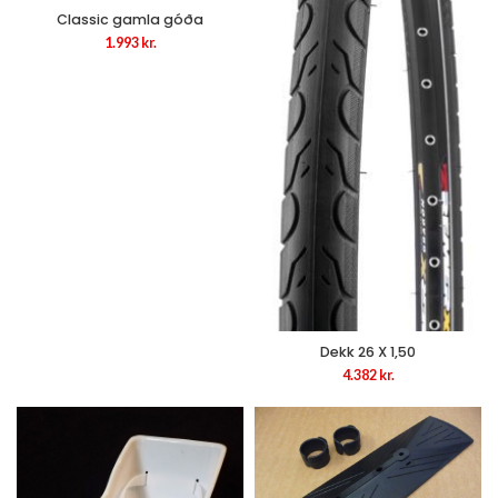
Classic gamla góða
1.993
kr.
Dekk 26 X 1,50
4.382
kr.