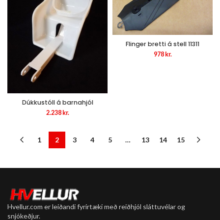
Flinger bretti á stell 11311
978
kr.
Dúkkustóll á barnahjól
2.238
kr.
1
2
3
4
5
…
13
14
15
Hvellur.com er leiðandi fyrirtæki með reiðhjól sláttuvélar og
snjókeðjur.