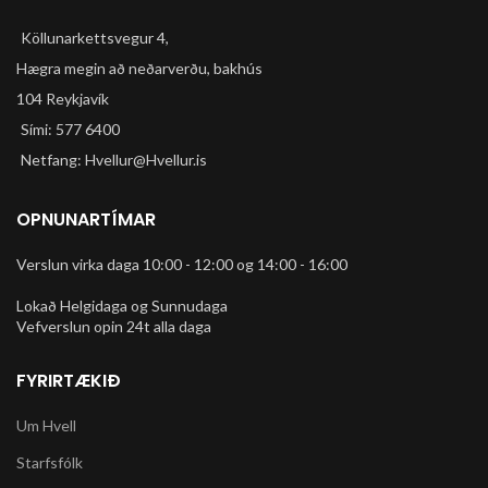
Köllunarkettsvegur 4,
Hægra megin að neðarverðu, bakhús
104 Reykjavík
Sími: 577 6400
Netfang: Hvellur@Hvellur.is
OPNUNARTÍMAR
Verslun virka daga 10:00 - 12:00 og 14:00 - 16:00
Lokað Helgidaga og Sunnudaga
Vefverslun opin 24t alla daga
FYRIRTÆKIÐ
Um Hvell
Starfsfólk