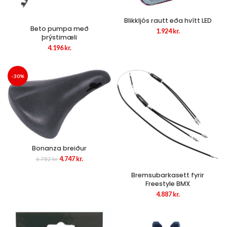
Blikkljós rautt eða hvítt LED
Beto pumpa með
1.924
kr.
þrýstimæli
4.196
kr.
-30%
Bonanza breiður
Original
Current
4.747
kr.
6.782
kr.
price
price
was:
is:
Bremsubarkasett fyrir
6.782 kr..
4.747 kr..
Freestyle BMX
4.887
kr.