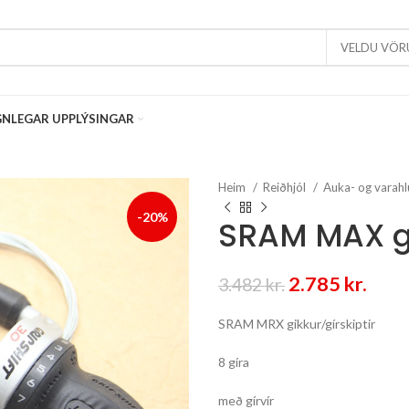
VELDU VÖR
NLEGAR UPPLÝSINGAR
Heim
Reiðhjól
Auka- og varahl
-20%
SRAM MAX gr
Original
Curr
2.785
kr.
3.482
kr.
price
pric
SRAM MRX gikkur/gírskiptir
was:
is:
3.482 kr..
2.785
8 gíra
með gírvír