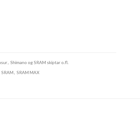
msur
,
Shimano og SRAM skiptar o.fl.
SRAM
,
SRAM MAX