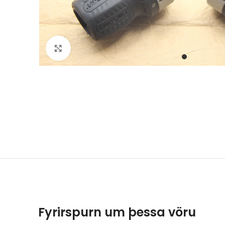
Stækka mynd
Fyrirspurn um þessa vöru