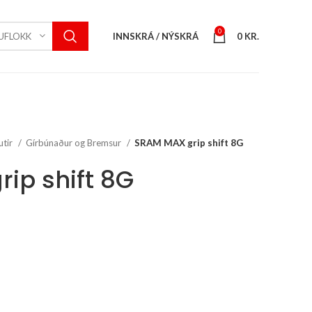
0
INNSKRÁ / NÝSKRÁ
0
KR.
UFLOKK
utir
Gírbúnaður og Bremsur
SRAM MAX grip shift 8G
ip shift 8G
ent
e
 kr..