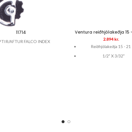
Ventura reiðhjólakeðja 15 
11714
2.894
kr.
PTIR/AFTUR FALCO INDEX
Reiðhjólakeðja 15 - 21 
1/2" X 3/32"
Keðjulás fylgir
F. Kasettu með 5 - 7 tan
116 hlekkir
Framleidd af KMC