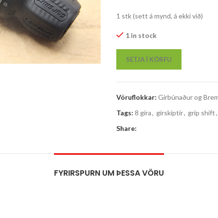
1 stk (sett á mynd, á ekki við)
1 in stock
SETJA Í KÖRFU
Vöruflokkar:
Gírbúnaður og Bre
Tags:
8 gíra
,
gírskiptir
,
grip shift
,
Share:
FYRIRSPURN UM ÞESSA VÖRU