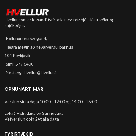
Hvellur.com er leiðandi fyrirtæki með reiðhjól sláttuvélar og
snjókeðjur.
Köllunarkettsvegur 4,
Hægra megin að neðarverðu, bakhús
104 Reykjavík
Sími: 577 6400
Netfang: Hvellur@Hvellur.is
OPNUNARTÍMAR
Verslun virka daga 10:00 - 12:00 og 14:00 - 16:00
Lokað Helgidaga og Sunnudaga
Vefverslun opin 24t alla daga
FYRIRTÆKIÐ