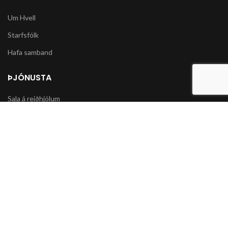
Um Hvell
Starfsfólk
Hafa samband
ÞJÓNUSTA
Sala á reiðhjólum
Varahlutir í slátturvélar og vélorf
Sala á snjókeðjum
UPPLÝSINGAR
Póstsendingar og afhending vöru
Skilmálar og Greiðslumöguleikar