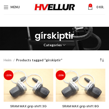
0
MENU
0
KR.
gírskiptir
Categories
Heim
Products tagged “gírskiptir”
-20%
-20%
SRAM MAX grip shift 3G
SRAM MAX grip shift 8G