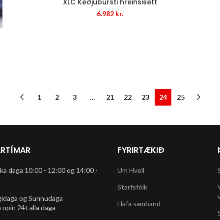
XLC Keðjubursti hreinsisett
6.982
kr.
1
2
3
…
21
22
23
24
25
RTÍMAR
FYRIRTÆKIÐ
rka daga 10:00 - 12:00 og 14:00 -
Um Hvell
Starfsfólk
gidaga og Sunnudaga
Hafa samband
 opin 24t alla daga