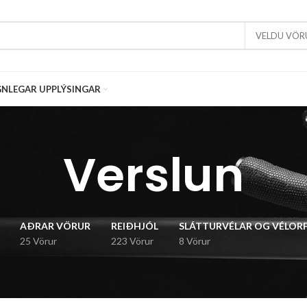
VELDU VÖR
NLEGAR UPPLÝSINGAR
Verslun
AÐRAR VÖRUR
REIÐHJÓL
SLÁTTURVÉLAR OG VÉLOR
25 Vörur
223 Vörur
8 Vörur