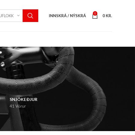
0
INNSKRÁ / NÝSKRÁ
0
KR.
UFLOKK
F
SNJÓKEÐJUR
41 Vörur