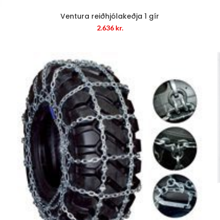
Ventura reiðhjólakeðja 1 gír
2.636
kr.