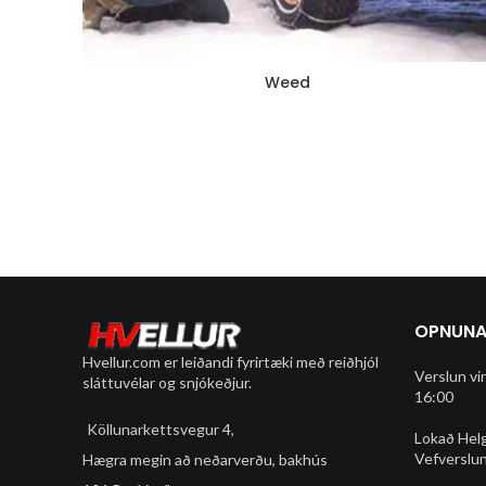
Weed
OPNUNA
Hvellur.com er leiðandi fyrirtæki með reiðhjól
Verslun vi
sláttuvélar og snjókeðjur.
16:00
Köllunarkettsvegur 4,
Lokað Hel
Vefverslun
Hægra megin að neðarverðu, bakhús