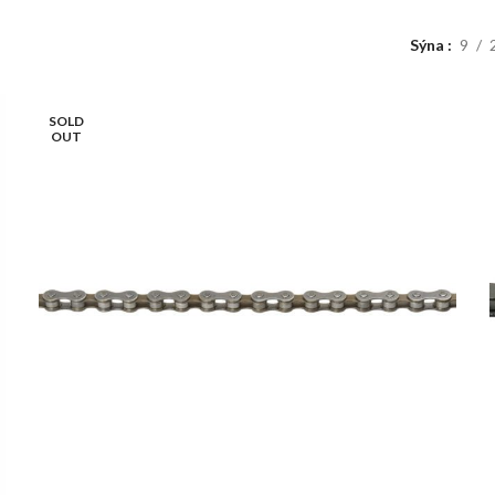
Sýna
9
SOLD
OUT