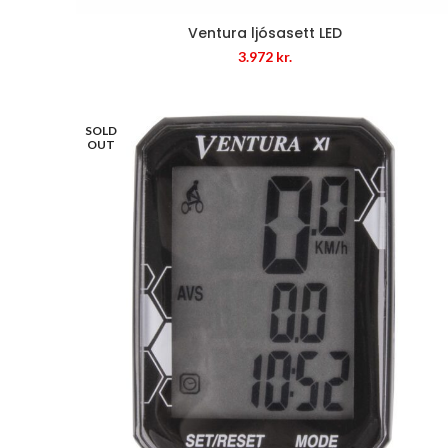
Ventura ljósasett LED
3.972
kr.
SOLD
OUT