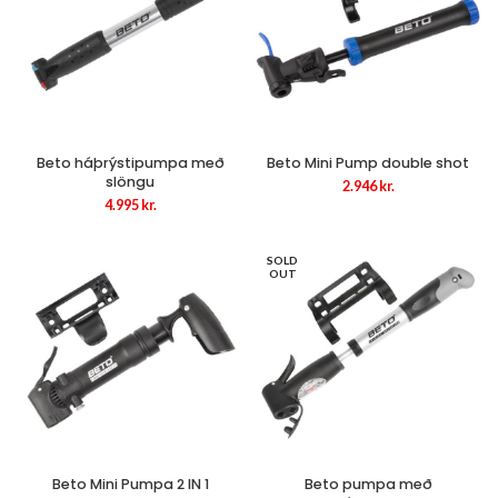
Beto háþrýstipumpa með
Beto Mini Pump double shot
slöngu
2.946
kr.
4.995
kr.
SOLD
OUT
Beto Mini Pumpa 2 IN 1
Beto pumpa með