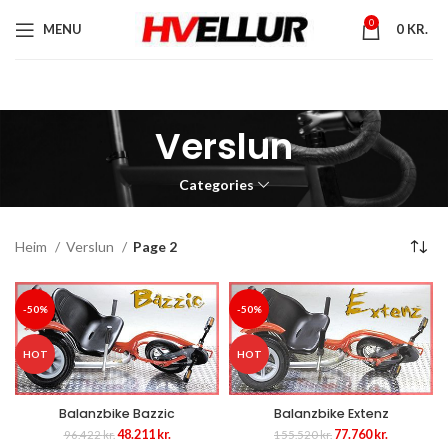
0
MENU
0
KR.
Verslun
Categories
Heim
Verslun
Page 2
-50%
-50%
HOT
HOT
Balanzbike Bazzic
Balanzbike Extenz
Original
Current
Original
Current
48.211
kr.
77.760
kr.
96.422
kr.
155.520
kr.