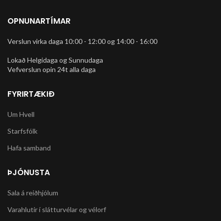
OPNUNARTÍMAR
Verslun virka daga 10:00 - 12:00 og 14:00 - 16:00
Lokað Helgidaga og Sunnudaga
Vefverslun opin 24t alla daga
FYRIRTÆKIÐ
Um Hvell
Starfsfólk
Hafa samband
ÞJÓNUSTA
Sala á reiðhjólum
Varahlutir í slátturvélar og vélorf