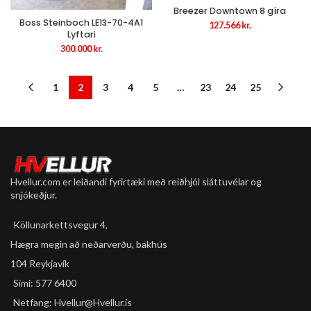
Breezer Downtown 8 gíra
Boss Steinboch LE13-70-4A1
127.566
kr.
Lyftari
300.000
kr.
1
2
3
4
5
…
23
24
25
Hvellur.com er leiðandi fyrirtæki með reiðhjól sláttuvélar og
snjókeðjur.
Köllunarkettsvegur 4,
Hægra megin að neðarverðu, bakhús
104 Reykjavík
Sími: 577 6400
Netfang: Hvellur@Hvellur.is