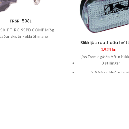
TRSR-598L
SKIPTIR 8-9SPD COMP Mjög
daður skiptir - ekki Shimano
Blikkljós rautt eða hvítt
1.924
kr.
Ljós Fram og/eða Aftur blik
3 stillingar
2 AAA rafhlöður fylgj
Seld stök ekki sett
Uppgefið verð pr. stk