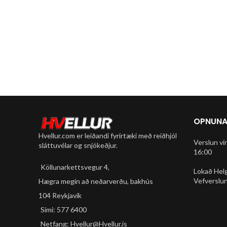
OPNUNA
Hvellur.com er leiðandi fyrirtæki með reiðhjól
Verslun vi
sláttuvélar og snjókeðjur.
16:00
Köllunarkettsvegur 4,
Lokað Hel
Vefverslun
Hægra megin að neðarverðu, bakhús
104 Reykjavík
Sími: 577 6400
Netfang: Hvellur@Hvellur.is