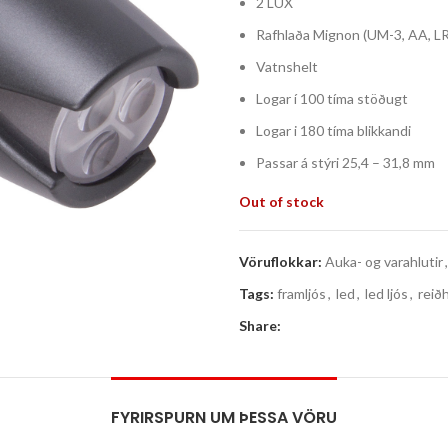
2 LUX
Rafhlaða Mignon (UM-3, AA, L
Vatnshelt
Logar í 100 tíma stöðugt
Logar i 180 tíma blikkandi
Passar á stýri 25,4 – 31,8 mm
Out of stock
Vöruflokkar:
Auka- og varahlutir
,
Tags:
framljós
,
led
,
led ljós
,
reiðh
Share:
FYRIRSPURN UM ÞESSA VÖRU