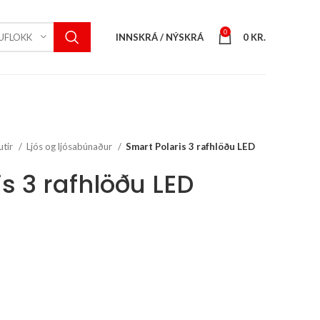
0
INNSKRÁ / NÝSKRÁ
0
KR.
UFLOKK
utir
Ljós og ljósabúnaður
Smart Polaris 3 rafhlöðu LED
s 3 rafhlöðu LED