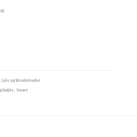
R6)
Ljós og ljósabúnaður
jólaljós
,
Smart