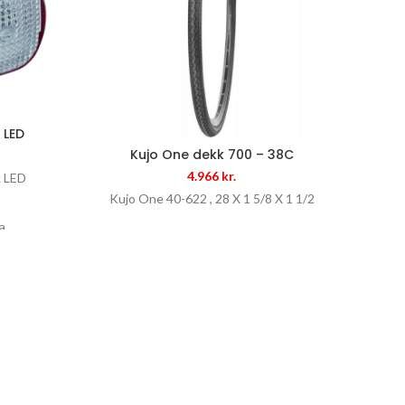
 LED
Kujo One dekk 700 – 38C
Ljó
4.966
kr.
k LED
Kujo One 40-622 , 28 X 1 5/8 X 1 1/2
LJ
a
.