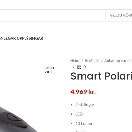
VELDU VÖR
NLEGAR UPPLÝSINGAR
Heim
Reiðhjól
Auka- og varahl
SOLD
Smart Polari
OUT
4.969
kr.
2 stillingar
LED
13 Lumen