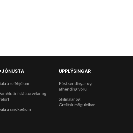
ÞJÓNUSTA
UPPLÝSINGAR
Sala á reiðhjólum
Póstsendingar og
afhending vöru
Varahlutir í slátturvélar og
vélorf
Skilmálar og
Greiðslumöguleikar
Sala á snjókeðjum