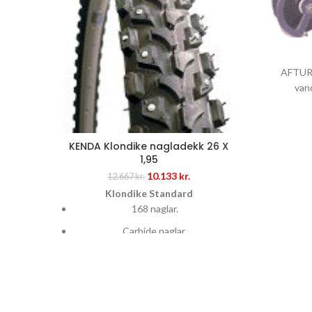
AFTUR
van
KENDA Klondike nagladekk 26 X
1,95
Original
Current
10.133
kr.
12.667
kr.
price
price
Klondike Standard
was:
is:
168 naglar.
12.667 kr..
10.133 kr..
Carbide naglar.
Frábært vetrardekk.