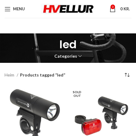
0
MENU
0
KR.
led
Categories
Heim
Products tagged “led”
SOLD
OUT