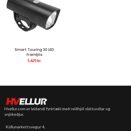
Smart Touring 30 LED
framljós
5.625
kr.
Hvellur.com er leiðandi fyrirtæki með reiðhjól sláttuvélar og
snjókeðjur.
Köllunarkettsvegur 4,