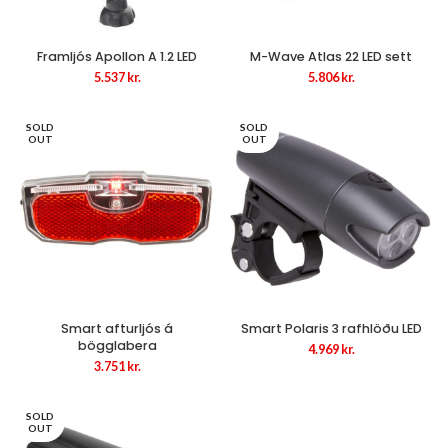
Framljós Apollon A 1.2 LED
M-Wave Atlas 22 LED sett
5.537
kr.
5.806
kr.
SOLD
SOLD
OUT
OUT
Smart afturljós á
Smart Polaris 3 rafhlöðu LED
bögglabera
4.969
kr.
3.751
kr.
SOLD
OUT