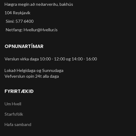
Hægra megin að neðarverðu, bakhús
104 Reykjavík
Sími: 577 6400
Netfang: Hvellur@Hvellur.is
OPNUNARTÍMAR
Verslun virka daga 10:00 - 12:00 og 14:00 - 16:00
Lokað Helgidaga og Sunnudaga
Vefverslun opin 24t alla daga
FYRIRTÆKIÐ
Um Hvell
Starfsfólk
Hafa samband