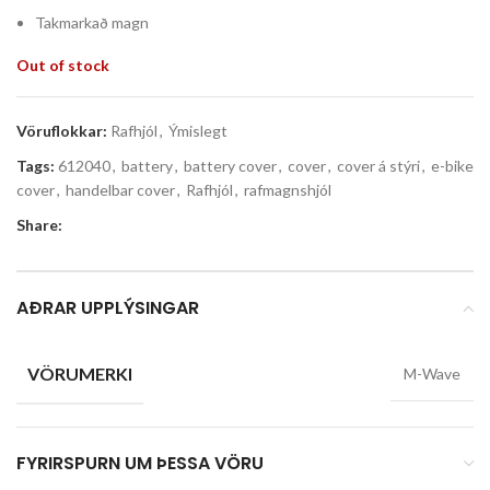
Takmarkað magn
Out of stock
Vöruflokkar:
Rafhjól
,
Ýmislegt
Tags:
612040
,
battery
,
battery cover
,
cover
,
cover á stýri
,
e-bike
cover
,
handelbar cover
,
Rafhjól
,
rafmagnshjól
Share:
AÐRAR UPPLÝSINGAR
VÖRUMERKI
M-Wave
FYRIRSPURN UM ÞESSA VÖRU