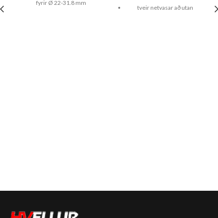
fyrir Ø 22-31.8 mm
tveir netvasar að utan
sérstaklega slitsterk með
tekur 30 lítra
soðnum saumum
styrktur botn
100% vatnsþétt