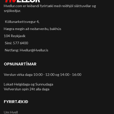
Hvellur.com er leiðandi fyrirtæki með reiðhjól sláttuvélar og
snjókeðjur.
Köllunarkettsvegur 4,
Hægra megin að neðarverðu, bakhús
104 Reykjavík
Sími: 577 6400
Netfang: Hvellur@Hvellur.is
OPNUNARTÍMAR
Verslun virka daga 10:00 - 12:00 og 14:00 - 16:00
Lokað Helgidaga og Sunnudaga
Vefverslun opin 24t alla daga
FYRIRTÆKIÐ
Um Hvell