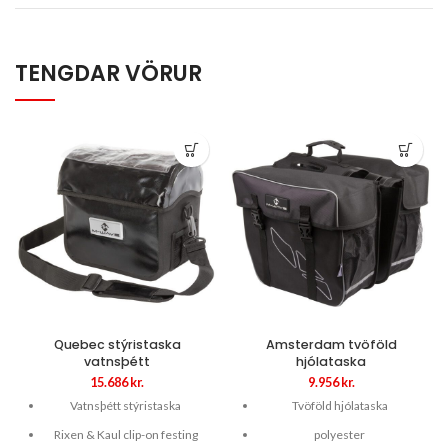
TENGDAR VÖRUR
Quebec stýristaska
Amsterdam tvöföld
vatnsþétt
hjólataska
15.686
kr.
9.956
kr.
Vatnsþétt stýristaska
Tvöföld hjólataska
Rixen & Kaul clip-on festing
polyester