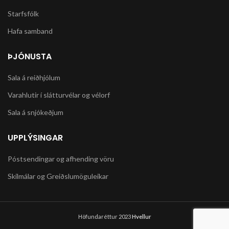
Starfsfólk
Hafa samband
ÞJÓNUSTA
Sala á reiðhjólum
Varahlutir í slátturvélar og vélorf
Sala á snjókeðjum
UPPLÝSINGAR
Póstsendingar og afhending vöru
Skilmálar og Greiðslumöguleikar
Höfundaréttur 2023
Hvellur