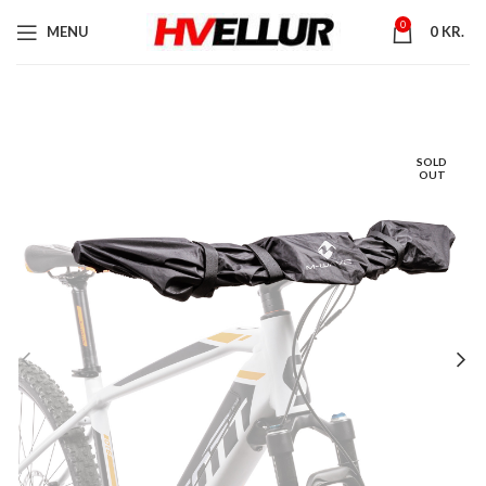
0
MENU
0
KR.
SOLD
OUT