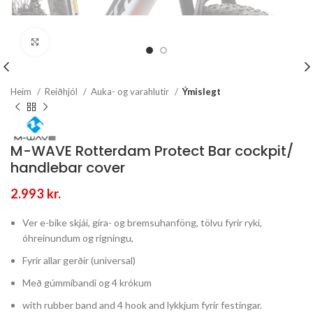
Stækka mynd
Heim
Reiðhjól
Auka- og varahlutir
Ýmislegt
M-WAVE Rotterdam Protect Bar cockpit/
handlebar cover
2.993
kr.
Ver e-bike skjái, gíra- og bremsuhanföng, tölvu fyrir ryki,
óhreinundum og rigningu,
Fyrir allar gerðir (universal)
Með gúmmíbandi og 4 krókum
with rubber band and 4 hook and lykkjum fyrir festingar.