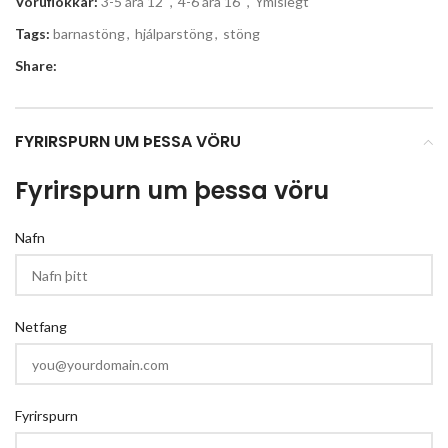
Vöruflokkar:
3-5 ára 12"
,
4-6 ára 16"
,
Ýmislegt
Tags:
barnastöng
,
hjálparstöng
,
stöng
Share:
FYRIRSPURN UM ÞESSA VÖRU
Fyrirspurn um þessa vöru
Nafn
Netfang
Fyrirspurn