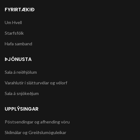
FYRIRTÆKIÐ
Um Hvell
Starfsfólk
Hafa samband
ÞJÓNUSTA
Sala á reiðhjólum
Varahlutir í slátturvélar og vélorf
Sala á snjókeðjum
UPPLÝSINGAR
Póstsendingar og afhending vöru
Skilmálar og Greiðslumöguleikar