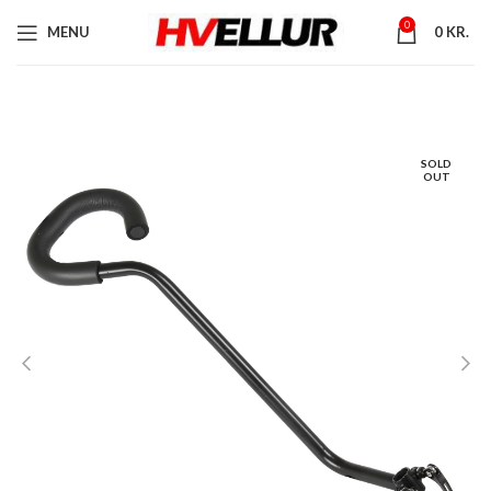
0
MENU
0
KR.
SOLD
OUT