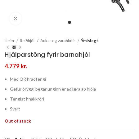
Stækka mynd
Heim
Reiðhjól
Auka- og varahlutir
Ýmislegt
Hjálparstöng fyrir barnahjól
4.779
kr.
Með QR hraðtengi
Gefur öryggi þegar unginn er að læra að hjóla
Tengist hnakkröri
Svart
Out of stock