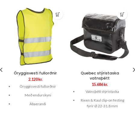
Öryggisvesti fullorðnir
Quebec stýristaska
vatnsþétt
2.120
kr.
15.686
kr.
Öryggisvesti fullorðnir
Vatnsþétt stýristaska
Með endurskyni
Rixen & Kaul clip-on festing
Ábaerandi
fyrir Ø 22-31.8 mm
Neon gult
sérstaklega slitsterk með
soðnum saumum
Stærð XL/XXL
styrktur botn