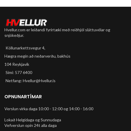
100% vatnsþétt
Hvellur.com er leiðandi fyrirtæki með reiðhjól sláttuvélar og
snjókeðjur.
Köllunarkettsvegur 4,
Hægra megin að neðarverðu, bakhús
104 Reykjavík
Sími: 577 6400
Netfang: Hvellur@Hvellur.is
OPNUNARTÍMAR
Verslun virka daga 10:00 - 12:00 og 14:00 - 16:00
Lokað Helgidaga og Sunnudaga
Vefverslun opin 24t alla daga