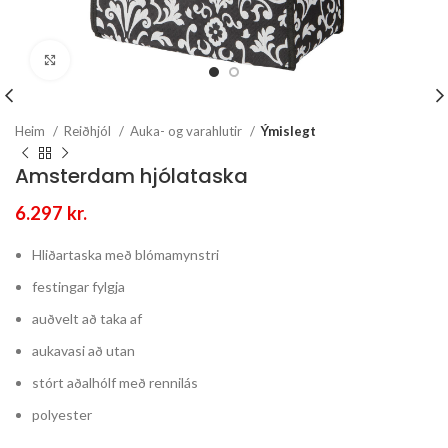
Stækka mynd
Heim
Reiðhjól
Auka- og varahlutir
Ýmislegt
Amsterdam hjólataska
6.297
kr.
Hliðartaska með blómamynstri
festingar fylgja
auðvelt að taka af
aukavasi að utan
stórt aðalhólf með rennilás
polyester