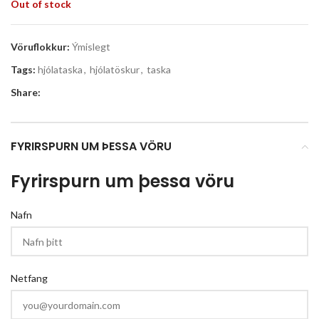
Out of stock
Vöruflokkur:
Ýmislegt
Tags:
hjólataska
,
hjólatöskur
,
taska
Share:
FYRIRSPURN UM ÞESSA VÖRU
Fyrirspurn um þessa vöru
Nafn
Netfang