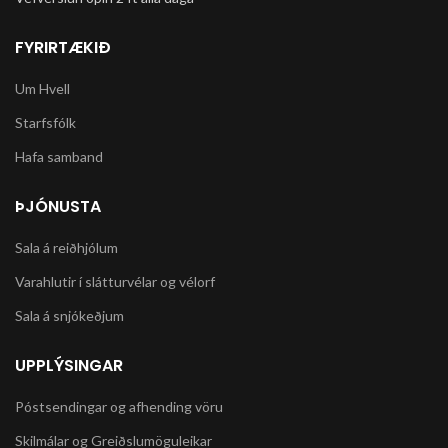
FYRIRTÆKIÐ
Um Hvell
Starfsfólk
Hafa samband
ÞJÓNUSTA
Sala á reiðhjólum
Varahlutir í slátturvélar og vélorf
Sala á snjókeðjum
UPPLÝSINGAR
Póstsendingar og afhending vöru
Skilmálar og Greiðslumöguleikar