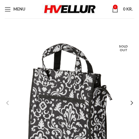
0
MENU
0
KR.
SOLD
OUT