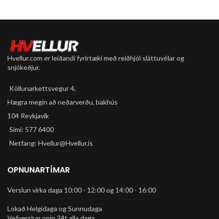
sérstaklega endingargóð með
soðnum saumum
tekur 40 lítra
Hvellur.com er leiðandi fyrirtæki með reiðhjól sláttuvélar og
snjókeðjur.
Köllunarkettsvegur 4,
Hægra megin að neðarverðu, bakhús
104 Reykjavík
Sími: 577 6400
Netfang: Hvellur@Hvellur.is
OPNUNARTÍMAR
Verslun virka daga 10:00 - 12:00 og 14:00 - 16:00
Lokað Helgidaga og Sunnudaga
Vefverslun opin 24t alla daga