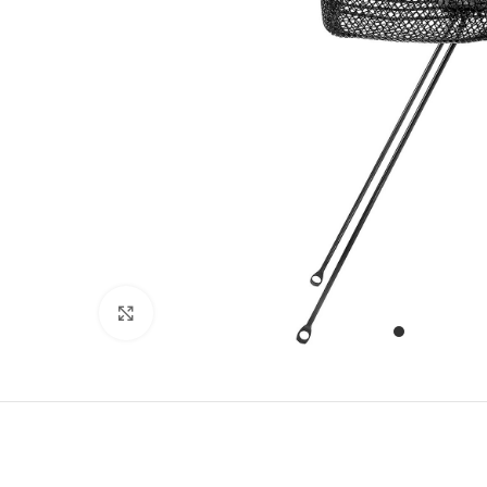
Stækka mynd