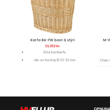
Karfa BA-FW bast á stýri
M-W
11.352
kr.
Ekta bastkarfa
clip-on festing Ø 25-32 mm
Chain o
Traust festing
Item 
Festist á stýri
Auðveld að setja á og taka með sér
Use
Handmade
Descri
OPNUNA