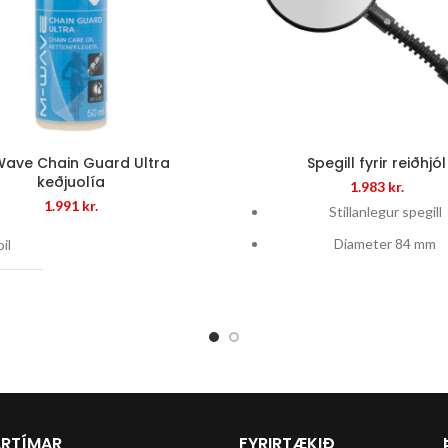
ave Chain Guard Ultra
Spegill fyrir reiðhjól
keðjuolía
1.983
kr.
1.991
kr.
Stillanlegur spegill
Diameter 84 mm
il
Festist á stýri
Chain Guard Ultra
name
For dry and wet
conditions
Dirt and water
ption
repellent, non-sticky
RTÍMAR
FYRIRTÆKIÐ