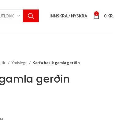
0
INNSKRÁ / NÝSKRÁ
0
KR.
UFLOKK
utir
Ýmislegt
Karfa basik gamla gerðin
 gamla gerðin
ent
e
 kr..
ma