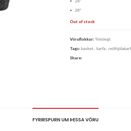
26″
28″
Out of stock
Vöruflokkur:
Ýmislegt
Tags:
basket
,
karfa
,
reiðhjólakar
Share:
FYRIRSPURN UM ÞESSA VÖRU