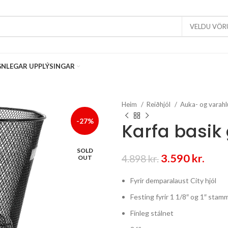
VELDU VÖR
NLEGAR UPPLÝSINGAR
Heim
Reiðhjól
Auka- og varahl
-27%
Karfa basik
SOLD
Original
Curr
3.590
kr.
4.898
kr.
OUT
price
pric
Fyrir demparalaust City hjól
was:
is:
4.898 kr..
3.590
Festing fyrir 1 1/8″ og 1″ stam
Fínleg stálnet